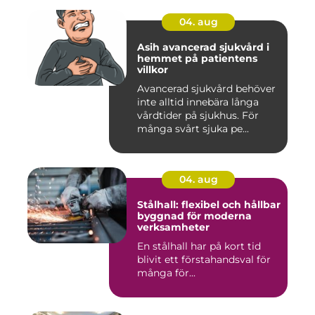
04. aug
Asih avancerad sjukvård i
hemmet på patientens
villkor
Avancerad sjukvård behöver
inte alltid innebära långa
vårdtider på sjukhus. För
många svårt sjuka pe...
04. aug
Stålhall: flexibel och hållbar
byggnad för moderna
verksamheter
En stålhall har på kort tid
blivit ett förstahandsval för
många för...