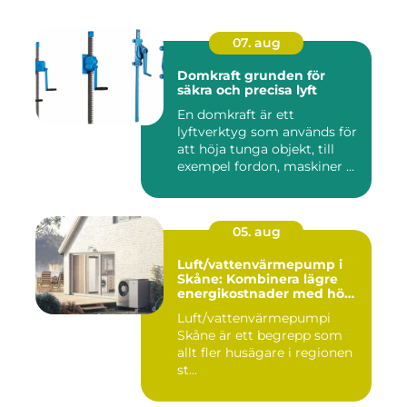
07. aug
Domkraft grunden för
säkra och precisa lyft
En domkraft är ett
lyftverktyg som används för
att höja tunga objekt, till
exempel fordon, maskiner ...
05. aug
Luft/vattenvärmepump i
Skåne: Kombinera lägre
energikostnader med hög
komfort
Luft/vattenvärmepumpi
Skåne är ett begrepp som
allt fler husägare i regionen
st...