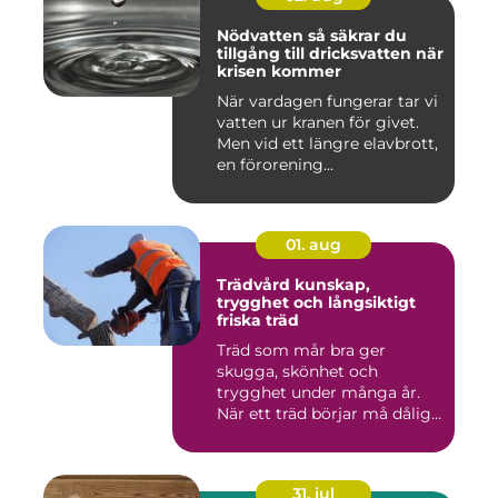
Nödvatten så säkrar du
tillgång till dricksvatten när
krisen kommer
När vardagen fungerar tar vi
vatten ur kranen för givet.
Men vid ett längre elavbrott,
en förorening...
01. aug
Trädvård kunskap,
trygghet och långsiktigt
friska träd
Träd som mår bra ger
skugga, skönhet och
trygghet under många år.
När ett träd börjar må dåligt
kan ...
31. jul