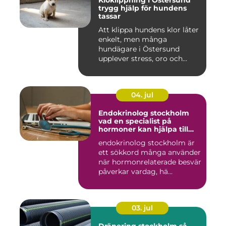
Kloklippning i Östersund
trygg hjälp för hundens
tassar
Att klippa hundens klor låter
enkelt, men många
hundägare i Östersund
upplever stress, oro och
iblan...
04. jul
Endokrinolog stockholm
vad en specialist på
hormoner kan hjälpa till
med
endokrinolog stockholm är
ett sökkord många använder
när hormonrelaterade besvär
påverkar vardag, hä...
03. jul