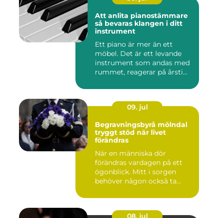
Att anlita pianostämmare
så bevaras klangen i ditt
instrument
Ett piano är mer än ett
möbel. Det är ett levande
instrument som andas med
rummet, reagerar på årsti...
09. jul
Begravningsbyrå mölndal
tryggt stöd när livet
förändras
När en människa dör
förändras vardagen på ett
ögonblick. Mitt i sorgen
behöver någon också ta
ansvar...
08. jul