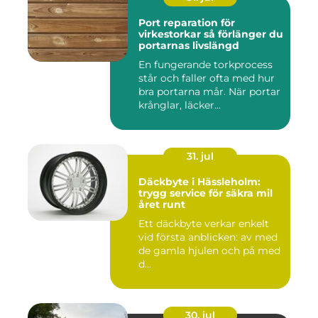
Port reparation för
virkestorkar så förlänger du
portarnas livslängd
En fungerande torkprocess
står och faller ofta med hur
bra portarna mår. När portar
krånglar, läcker...
31. jul
Däckbyte i Hässleholm:
trygg service för säkra mil
året runt
Ett däckbyte verkar enkelt
vid första anblicken: av med
de gamla hjulen och på med
d...
30. jul