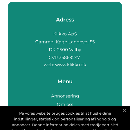
Adress
web:
www.klikko.dk
Menu
Annonsering
Om oss
Cookies
På vores website bruges cookies til at huske dine
indstillinger, statistik og personalisering af indhold og
Kontakta oss
annoncer. Denne information deles med tredjepart. Ved
Sitemap