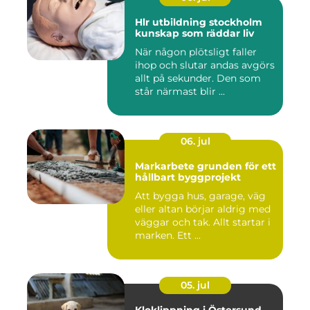
Hlr utbildning stockholm
kunskap som räddar liv
När någon plötsligt faller
ihop och slutar andas avgörs
allt på sekunder. Den som
står närmast blir ...
06. jul
Markarbete grunden för ett
hållbart byggprojekt
Att bygga hus, garage, väg
eller altan börjar aldrig med
väggar och tak. Allt startar i
marken. Ett ...
05. jul