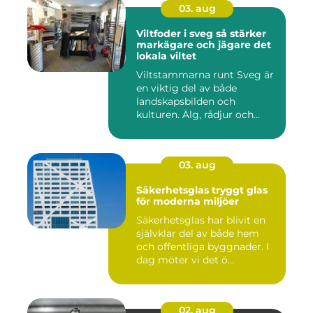
03. aug
Viltfoder i sveg så stärker
markägare och jägare det
lokala viltet
Viltstammarna runt Sveg är
en viktig del av både
landskapsbilden och
kulturen. Älg, rådjur och
annat...
03. aug
Säkerhetsglas tryggt glas
för moderna miljöer
Säkerhetsglas har blivit en
självklar del av både hem
och offentliga byggnader. I
dag möter vi det ö...
02. aug