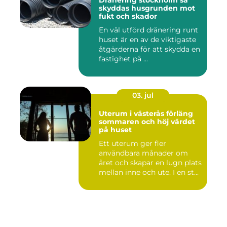
Dränering stockholm så
skyddas husgrunden mot
fukt och skador
En väl utförd dränering runt
huset är en av de viktigaste
åtgärderna för att skydda en
fastighet på ...
03. jul
Uterum i västerås förläng
sommaren och höj värdet
på huset
Ett uterum ger fler
användbara månader om
året och skapar en lugn plats
mellan inne och ute. I en st...