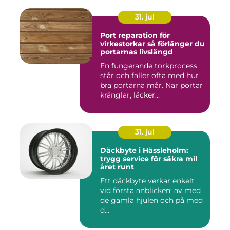
31. jul
Port reparation för
virkestorkar så förlänger du
portarnas livslängd
En fungerande torkprocess
står och faller ofta med hur
bra portarna mår. När portar
krånglar, läcker...
31. jul
Däckbyte i Hässleholm:
trygg service för säkra mil
året runt
Ett däckbyte verkar enkelt
vid första anblicken: av med
de gamla hjulen och på med
d...