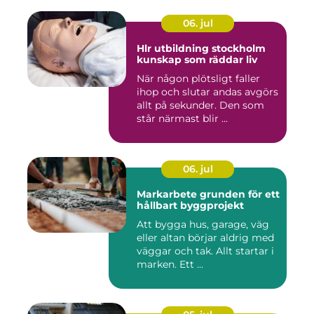
06. jul
Hlr utbildning stockholm
kunskap som räddar liv
När någon plötsligt faller
ihop och slutar andas avgörs
allt på sekunder. Den som
står närmast blir ...
06. jul
Markarbete grunden för ett
hållbart byggprojekt
Att bygga hus, garage, väg
eller altan börjar aldrig med
väggar och tak. Allt startar i
marken. Ett ...