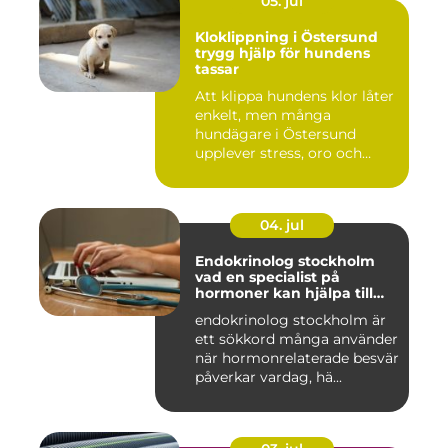
05. jul
Kloklippning i Östersund
trygg hjälp för hundens
tassar
Att klippa hundens klor låter
enkelt, men många
hundägare i Östersund
upplever stress, oro och
iblan...
04. jul
Endokrinolog stockholm
vad en specialist på
hormoner kan hjälpa till
med
endokrinolog stockholm är
ett sökkord många använder
när hormonrelaterade besvär
påverkar vardag, hä...