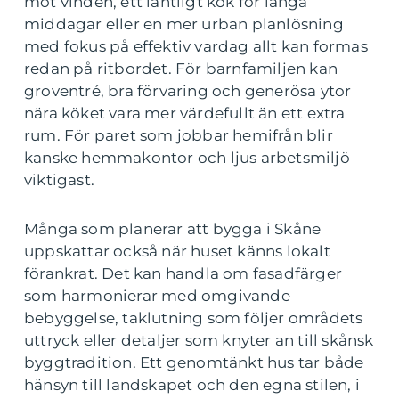
mot vinden, ett lantligt kök för långa
middagar eller en mer urban planlösning
med fokus på effektiv vardag allt kan formas
redan på ritbordet. För barnfamiljen kan
groventré, bra förvaring och generösa ytor
nära köket vara mer värdefullt än ett extra
rum. För paret som jobbar hemifrån blir
kanske hemmakontor och ljus arbetsmiljö
viktigast.
Många som planerar att bygga i Skåne
uppskattar också när huset känns lokalt
förankrat. Det kan handla om fasadfärger
som harmonierar med omgivande
bebyggelse, taklutning som följer områdets
uttryck eller detaljer som knyter an till skånsk
byggtradition. Ett genomtänkt hus tar både
hänsyn till landskapet och den egna stilen, i