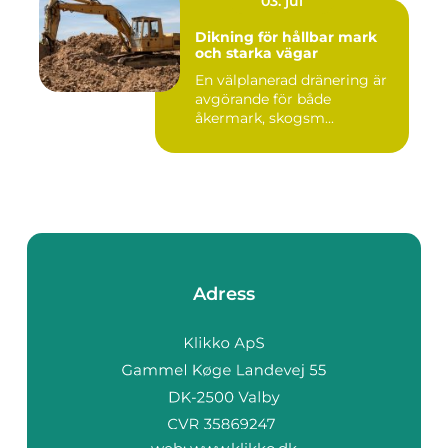
03. jul
Dikning för hållbar mark
och starka vägar
En välplanerad dränering är
avgörande för både
åkermark, skogsm...
Adress