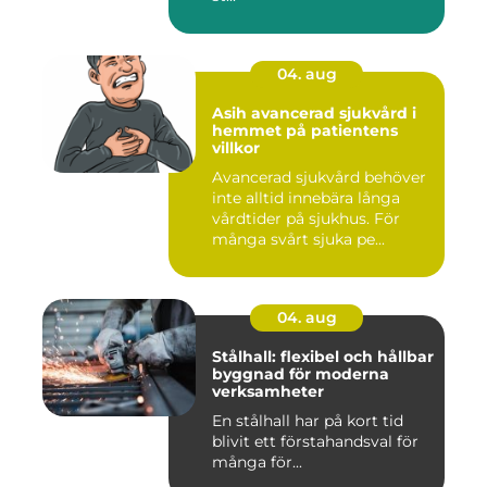
04. aug
Asih avancerad sjukvård i
hemmet på patientens
villkor
Avancerad sjukvård behöver
inte alltid innebära långa
vårdtider på sjukhus. För
många svårt sjuka pe...
04. aug
Stålhall: flexibel och hållbar
byggnad för moderna
verksamheter
En stålhall har på kort tid
blivit ett förstahandsval för
många för...