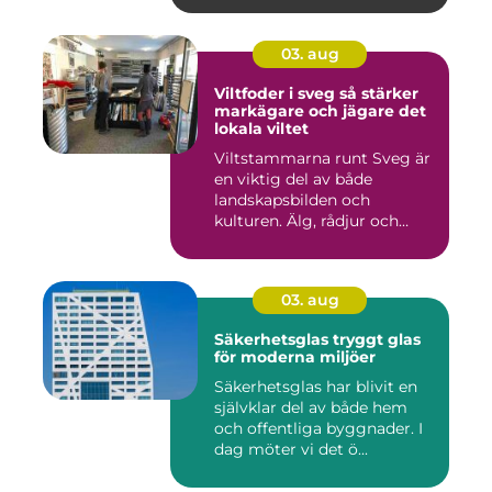
03. aug
Viltfoder i sveg så stärker
markägare och jägare det
lokala viltet
Viltstammarna runt Sveg är
en viktig del av både
landskapsbilden och
kulturen. Älg, rådjur och
annat...
03. aug
Säkerhetsglas tryggt glas
för moderna miljöer
Säkerhetsglas har blivit en
självklar del av både hem
och offentliga byggnader. I
dag möter vi det ö...