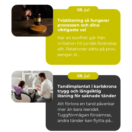
08. jul
Tvistlösning så fungerar
processen och dina
viktigaste val
När en konflikt går från
irritation till juridik förändras
allt. Relationer sätts på prov,
pengar st...
08. jul
Tandimplantat i karlskrona
trygg och långsiktig
lösning för saknade tänder
Att förlora en tand påverkar
mer än bara leendet.
Tuggförmågan försämras,
andra tänder kan flytta på...