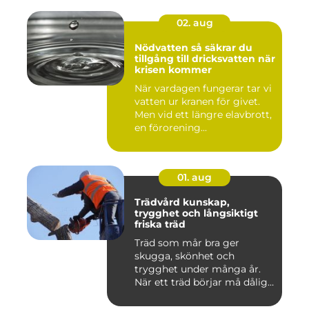
02. aug
Nödvatten så säkrar du
tillgång till dricksvatten när
krisen kommer
När vardagen fungerar tar vi
vatten ur kranen för givet.
Men vid ett längre elavbrott,
en förorening...
01. aug
Trädvård kunskap,
trygghet och långsiktigt
friska träd
Träd som mår bra ger
skugga, skönhet och
trygghet under många år.
När ett träd börjar må dåligt
kan ...