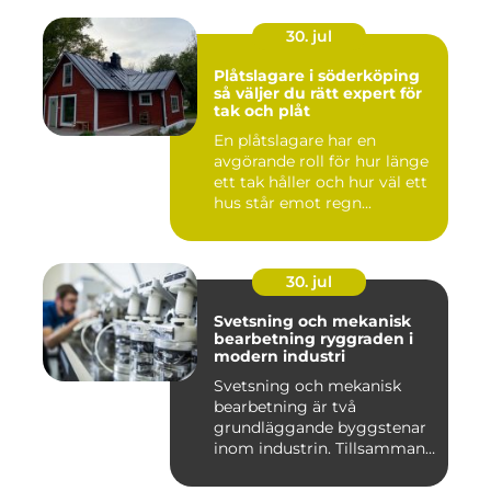
30. jul
Plåtslagare i söderköping
så väljer du rätt expert för
tak och plåt
En plåtslagare har en
avgörande roll för hur länge
ett tak håller och hur väl ett
hus står emot regn...
30. jul
Svetsning och mekanisk
bearbetning ryggraden i
modern industri
Svetsning och mekanisk
bearbetning är två
grundläggande byggstenar
inom industrin. Tillsammans
gör d...