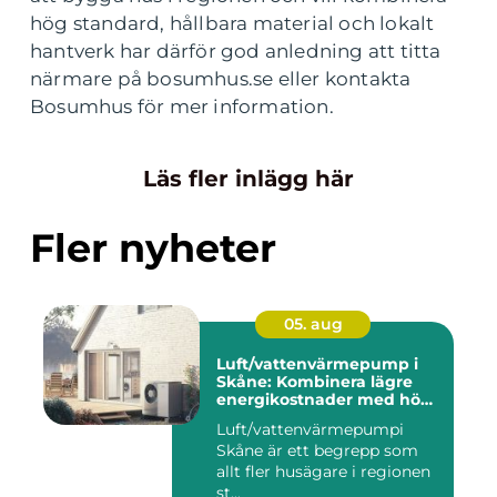
hög standard, hållbara material och lokalt
hantverk har därför god anledning att titta
närmare på bosumhus.se eller kontakta
Bosumhus för mer information.
Läs fler inlägg här
Fler nyheter
05. aug
Luft/vattenvärmepump i
Skåne: Kombinera lägre
energikostnader med hög
komfort
Luft/vattenvärmepumpi
Skåne är ett begrepp som
allt fler husägare i regionen
st...