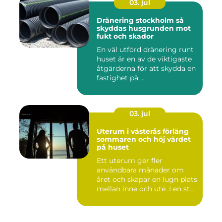
03. jul
Dränering stockholm så
skyddas husgrunden mot
fukt och skador
En väl utförd dränering runt
huset är en av de viktigaste
åtgärderna för att skydda en
fastighet på ...
03. jul
Uterum i västerås förläng
sommaren och höj värdet
på huset
Ett uterum ger fler
användbara månader om
året och skapar en lugn plats
mellan inne och ute. I en st...