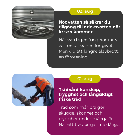
02. aug
Nödvatten så säkrar du
tillgång till dricksvatten när
krisen kommer
När vardagen fungerar tar vi
vatten ur kranen för givet.
Men vid ett längre elavbrott,
en förorening...
01. aug
Trädvård kunskap,
trygghet och långsiktigt
friska träd
Träd som mår bra ger
skugga, skönhet och
trygghet under många år.
När ett träd börjar må dåligt
kan ...