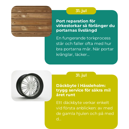
31. jul
Port reparation för
virkestorkar så förlänger du
portarnas livslängd
En fungerande torkprocess
står och faller ofta med hur
bra portarna mår. När portar
krånglar, läcker...
31. jul
Däckbyte i Hässleholm:
trygg service för säkra mil
året runt
Ett däckbyte verkar enkelt
vid första anblicken: av med
de gamla hjulen och på med
d...