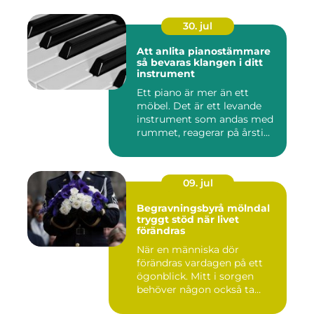
30. jul
Att anlita pianostämmare
så bevaras klangen i ditt
instrument
Ett piano är mer än ett
möbel. Det är ett levande
instrument som andas med
rummet, reagerar på årsti...
09. jul
Begravningsbyrå mölndal
tryggt stöd när livet
förändras
När en människa dör
förändras vardagen på ett
ögonblick. Mitt i sorgen
behöver någon också ta
ansvar...