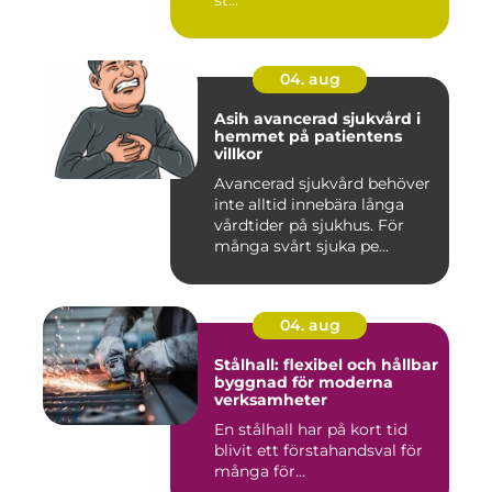
04. aug
Asih avancerad sjukvård i
hemmet på patientens
villkor
Avancerad sjukvård behöver
inte alltid innebära långa
vårdtider på sjukhus. För
många svårt sjuka pe...
04. aug
Stålhall: flexibel och hållbar
byggnad för moderna
verksamheter
En stålhall har på kort tid
blivit ett förstahandsval för
många för...