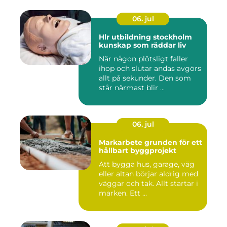
06. jul
Hlr utbildning stockholm
kunskap som räddar liv
När någon plötsligt faller
ihop och slutar andas avgörs
allt på sekunder. Den som
står närmast blir ...
06. jul
Markarbete grunden för ett
hållbart byggprojekt
Att bygga hus, garage, väg
eller altan börjar aldrig med
väggar och tak. Allt startar i
marken. Ett ...