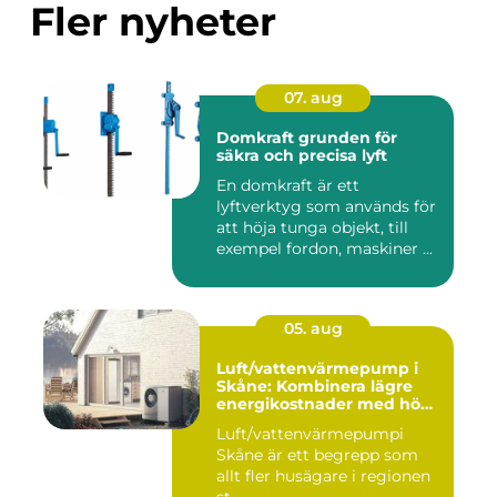
Fler nyheter
07. aug
Domkraft grunden för
säkra och precisa lyft
En domkraft är ett
lyftverktyg som används för
att höja tunga objekt, till
exempel fordon, maskiner ...
05. aug
Luft/vattenvärmepump i
Skåne: Kombinera lägre
energikostnader med hög
komfort
Luft/vattenvärmepumpi
Skåne är ett begrepp som
allt fler husägare i regionen
st...