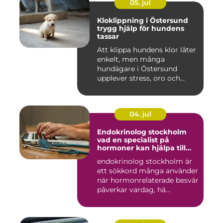
05. jul
Kloklippning i Östersund
trygg hjälp för hundens
tassar
Att klippa hundens klor låter
enkelt, men många
hundägare i Östersund
upplever stress, oro och
iblan...
04. jul
Endokrinolog stockholm
vad en specialist på
hormoner kan hjälpa till
med
endokrinolog stockholm är
ett sökkord många använder
när hormonrelaterade besvär
påverkar vardag, hä...