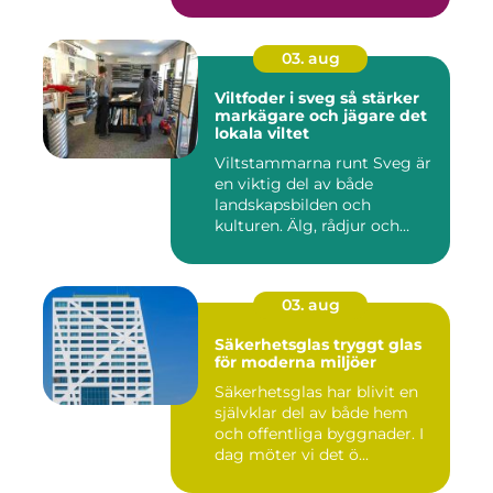
03. aug
Viltfoder i sveg så stärker
markägare och jägare det
lokala viltet
Viltstammarna runt Sveg är
en viktig del av både
landskapsbilden och
kulturen. Älg, rådjur och
annat...
03. aug
Säkerhetsglas tryggt glas
för moderna miljöer
Säkerhetsglas har blivit en
självklar del av både hem
och offentliga byggnader. I
dag möter vi det ö...