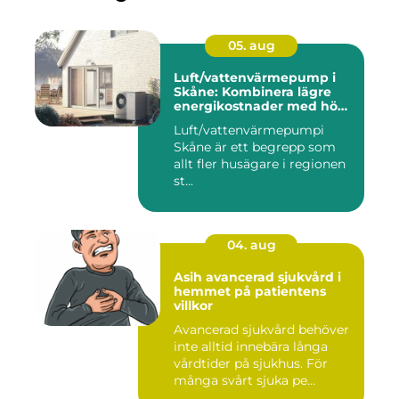
05. aug
Luft/vattenvärmepump i
Skåne: Kombinera lägre
energikostnader med hög
komfort
Luft/vattenvärmepumpi
Skåne är ett begrepp som
allt fler husägare i regionen
st...
04. aug
Asih avancerad sjukvård i
hemmet på patientens
villkor
Avancerad sjukvård behöver
inte alltid innebära långa
vårdtider på sjukhus. För
många svårt sjuka pe...