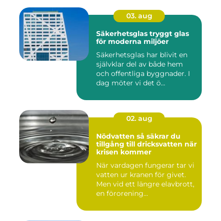
03. aug
Säkerhetsglas tryggt glas
för moderna miljöer
Säkerhetsglas har blivit en
självklar del av både hem
och offentliga byggnader. I
dag möter vi det ö...
02. aug
Nödvatten så säkrar du
tillgång till dricksvatten när
krisen kommer
När vardagen fungerar tar vi
vatten ur kranen för givet.
Men vid ett längre elavbrott,
en förorening...