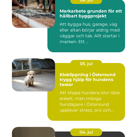
Markarbete grunden för ett
hållbart byggprojekt
Att bygga hus, garage, väg
eller altan börjar aldrig med
väggar och tak. Allt startar i
marken. Ett ...
05. jul
Kloklippning i Östersund
trygg hjälp för hundens
tassar
Att klippa hundens klor låter
enkelt, men många
hundägare i Östersund
upplever stress, oro och
iblan...
04. jul