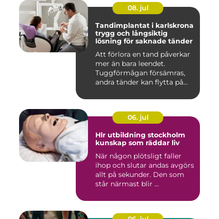
08. jul
Tandimplantat i karlskrona
trygg och långsiktig
lösning för saknade tänder
Att förlora en tand påverkar
mer än bara leendet.
Tuggförmågan försämras,
andra tänder kan flytta på...
06. jul
Hlr utbildning stockholm
kunskap som räddar liv
När någon plötsligt faller
ihop och slutar andas avgörs
allt på sekunder. Den som
står närmast blir ...
06. jul