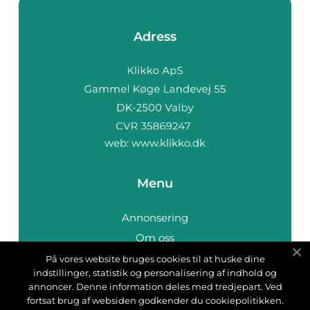
Adress
web:
www.klikko.dk
Menu
Annonsering
Om oss
Cookies
På vores website bruges cookies til at huske dine
indstillinger, statistik og personalisering af indhold og
Kontakta oss
annoncer. Denne information deles med tredjepart. Ved
Sitemap
fortsat brug af websiden godkender du cookiepolitikken.