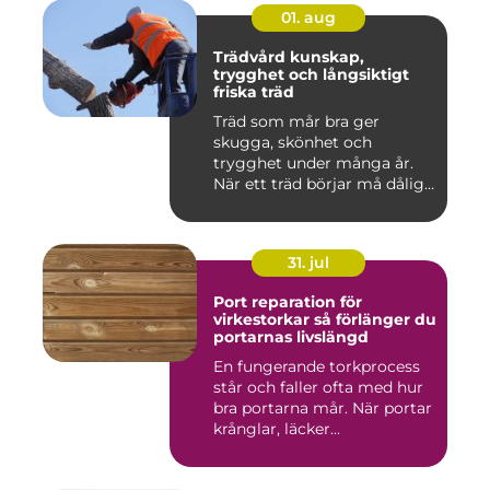
01. aug
Trädvård kunskap,
trygghet och långsiktigt
friska träd
Träd som mår bra ger
skugga, skönhet och
trygghet under många år.
När ett träd börjar må dåligt
kan ...
31. jul
Port reparation för
virkestorkar så förlänger du
portarnas livslängd
En fungerande torkprocess
står och faller ofta med hur
bra portarna mår. När portar
krånglar, läcker...