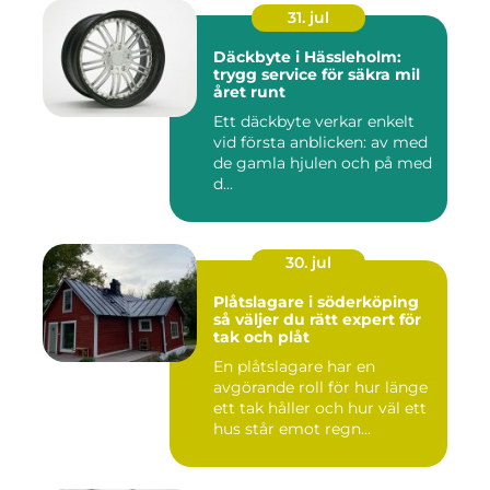
31. jul
Däckbyte i Hässleholm:
trygg service för säkra mil
året runt
Ett däckbyte verkar enkelt
vid första anblicken: av med
de gamla hjulen och på med
d...
30. jul
Plåtslagare i söderköping
så väljer du rätt expert för
tak och plåt
En plåtslagare har en
avgörande roll för hur länge
ett tak håller och hur väl ett
hus står emot regn...