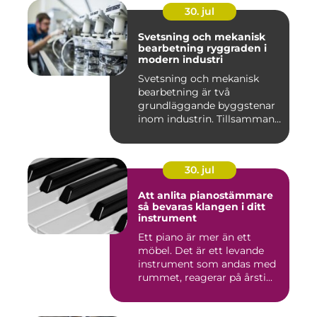
30. jul
Svetsning och mekanisk
bearbetning ryggraden i
modern industri
Svetsning och mekanisk
bearbetning är två
grundläggande byggstenar
inom industrin. Tillsammans
gör d...
30. jul
Att anlita pianostämmare
så bevaras klangen i ditt
instrument
Ett piano är mer än ett
möbel. Det är ett levande
instrument som andas med
rummet, reagerar på årsti...