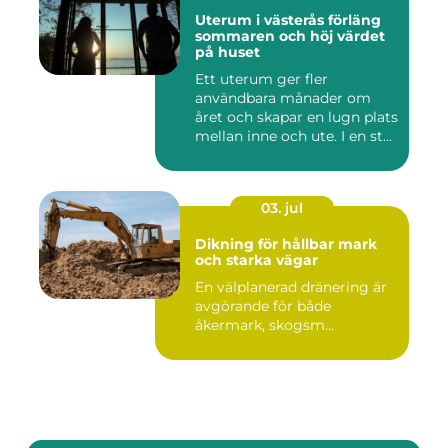
Uterum i västerås förläng
sommaren och höj värdet
på huset
Ett uterum ger fler
användbara månader om
året och skapar en lugn plats
mellan inne och ute. I en st...
03. jul
Dikning för hållbar mark
och starka vägar
En välplanerad dränering är
avgörande för både
åkermark, skogsm...