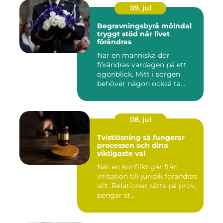
09. jul
Begravningsbyrå mölndal
tryggt stöd när livet
förändras
När en människa dör
förändras vardagen på ett
ögonblick. Mitt i sorgen
behöver någon också ta
ansvar...
08. jul
Tvistlösning så fungerar
processen och dina
viktigaste val
När en konflikt går från
irritation till juridik förändras
allt. Relationer sätts på prov,
pengar st...