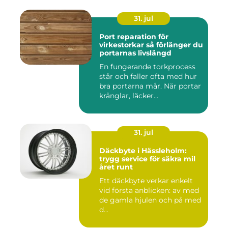
31. jul
Port reparation för
virkestorkar så förlänger du
portarnas livslängd
En fungerande torkprocess
står och faller ofta med hur
bra portarna mår. När portar
krånglar, läcker...
31. jul
Däckbyte i Hässleholm:
trygg service för säkra mil
året runt
Ett däckbyte verkar enkelt
vid första anblicken: av med
de gamla hjulen och på med
d...