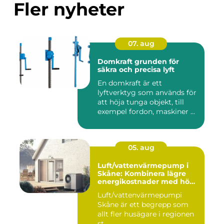
Fler nyheter
07. aug
Domkraft grunden för
säkra och precisa lyft
En domkraft är ett
lyftverktyg som används för
att höja tunga objekt, till
exempel fordon, maskiner ...
05. aug
Luft/vattenvärmepump i
Skåne: Kombinera lägre
energikostnader med hög
komfort
Luft/vattenvärmepumpi
Skåne är ett begrepp som
allt fler husägare i regionen
st...