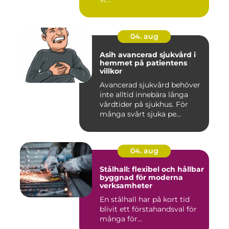
04. aug
Asih avancerad sjukvård i
hemmet på patientens
villkor
Avancerad sjukvård behöver
inte alltid innebära långa
vårdtider på sjukhus. För
många svårt sjuka pe...
04. aug
Stålhall: flexibel och hållbar
byggnad för moderna
verksamheter
En stålhall har på kort tid
blivit ett förstahandsval för
många för...