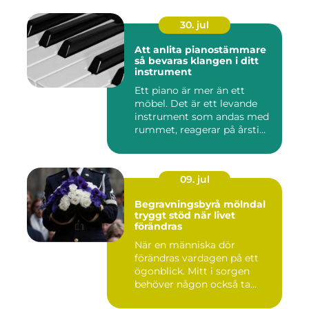
30. jul
Att anlita pianostämmare
så bevaras klangen i ditt
instrument
Ett piano är mer än ett
möbel. Det är ett levande
instrument som andas med
rummet, reagerar på årsti...
09. jul
Begravningsbyrå mölndal
tryggt stöd när livet
förändras
När en människa dör
förändras vardagen på ett
ögonblick. Mitt i sorgen
behöver någon också ta
ansvar...