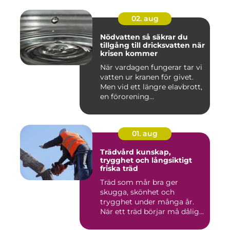
02. aug
Nödvatten så säkrar du
tillgång till dricksvatten när
krisen kommer
När vardagen fungerar tar vi
vatten ur kranen för givet.
Men vid ett längre elavbrott,
en förorening...
01. aug
Trädvård kunskap,
trygghet och långsiktigt
friska träd
Träd som mår bra ger
skugga, skönhet och
trygghet under många år.
När ett träd börjar må dåligt
kan ...