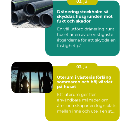
03. jul
Dränering stockholm så
skyddas husgrunden mot
fukt och skador
En väl utförd dränering runt
huset är en av de viktigaste
åtgärderna för att skydda en
fastighet på ...
03. jul
Uterum i västerås förläng
sommaren och höj värdet
på huset
Ett uterum ger fler
användbara månader om
året och skapar en lugn plats
mellan inne och ute. I en st...