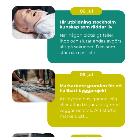
06. jul
Hlr utbildning stockholm
kunskap som räddar liv
När någon plötsligt faller
ihop och slutar andas avgörs
allt på sekunder. Den som
står närmast blir ...
06. jul
Markarbete grunden för ett
hållbart byggprojekt
Att bygga hus, garage, väg
eller altan börjar aldrig med
väggar och tak. Allt startar i
marken. Ett ...