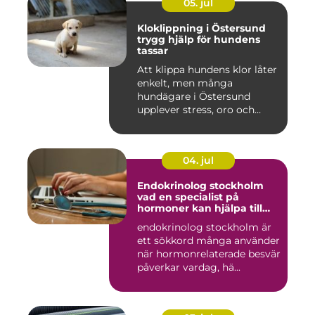
05. jul
Kloklippning i Östersund
trygg hjälp för hundens
tassar
Att klippa hundens klor låter
enkelt, men många
hundägare i Östersund
upplever stress, oro och
iblan...
04. jul
Endokrinolog stockholm
vad en specialist på
hormoner kan hjälpa till
med
endokrinolog stockholm är
ett sökkord många använder
när hormonrelaterade besvär
påverkar vardag, hä...