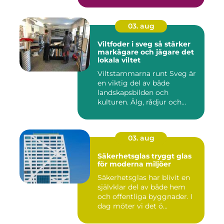
03. aug
Viltfoder i sveg så stärker
markägare och jägare det
lokala viltet
Viltstammarna runt Sveg är
en viktig del av både
landskapsbilden och
kulturen. Älg, rådjur och
annat...
03. aug
Säkerhetsglas tryggt glas
för moderna miljöer
Säkerhetsglas har blivit en
självklar del av både hem
och offentliga byggnader. I
dag möter vi det ö...