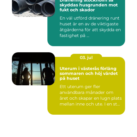
Dränering stockholm så
skyddas husgrunden mot
fukt och skador
En väl utförd dränering runt
huset är en av de viktigaste
åtgärderna för att skydda en
fastighet på ...
03. jul
Uterum i västerås förläng
sommaren och höj värdet
på huset
Ett uterum ger fler
användbara månader om
året och skapar en lugn plats
mellan inne och ute. I en st...