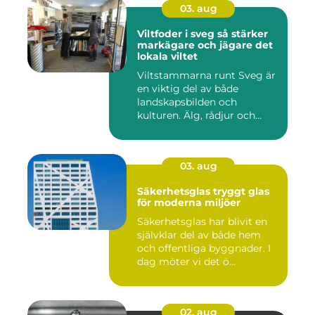
03. aug
Viltfoder i sveg så stärker
markägare och jägare det
lokala viltet
Viltstammarna runt Sveg är
en viktig del av både
landskapsbilden och
kulturen. Älg, rådjur och
annat...
03. aug
Säkerhetsglas tryggt glas
för moderna miljöer
Säkerhetsglas har blivit en
självklar del av både hem
och offentliga byggnader. I
dag möter vi det ö...
02. aug