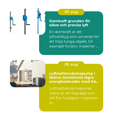
07. aug
Domkraft grunden för
säkra och precisa lyft
En domkraft är ett
lyftverktyg som används för
att höja tunga objekt, till
exempel fordon, maskiner ...
05. aug
Luft/vattenvärmepump i
Skåne: Kombinera lägre
energikostnader med hög
komfort
Luft/vattenvärmepumpi
Skåne är ett begrepp som
allt fler husägare i regionen
st...