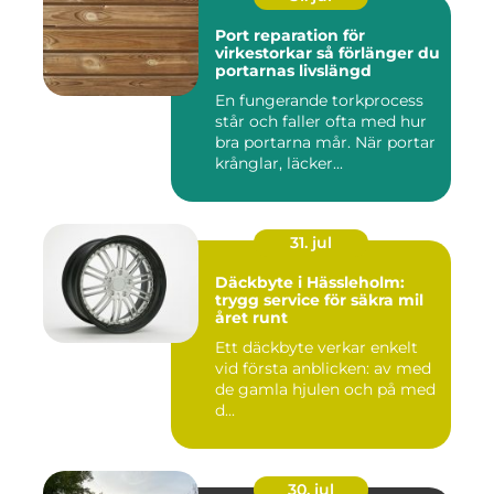
Port reparation för
virkestorkar så förlänger du
portarnas livslängd
En fungerande torkprocess
står och faller ofta med hur
bra portarna mår. När portar
krånglar, läcker...
31. jul
Däckbyte i Hässleholm:
trygg service för säkra mil
året runt
Ett däckbyte verkar enkelt
vid första anblicken: av med
de gamla hjulen och på med
d...
30. jul