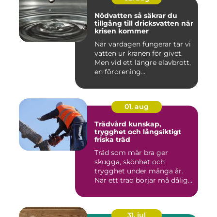
Nödvatten så säkrar du
tillgång till dricksvatten när
krisen kommer
När vardagen fungerar tar vi
vatten ur kranen för givet.
Men vid ett längre elavbrott,
en förorening...
01. aug
Trädvård kunskap,
trygghet och långsiktigt
friska träd
Träd som mår bra ger
skugga, skönhet och
trygghet under många år.
När ett träd börjar må dåligt
kan ...
31. jul