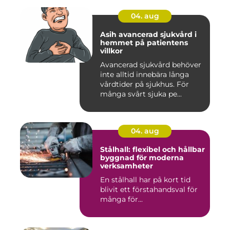
04. aug
Asih avancerad sjukvård i
hemmet på patientens
villkor
Avancerad sjukvård behöver
inte alltid innebära långa
vårdtider på sjukhus. För
många svårt sjuka pe...
04. aug
Stålhall: flexibel och hållbar
byggnad för moderna
verksamheter
En stålhall har på kort tid
blivit ett förstahandsval för
många för...