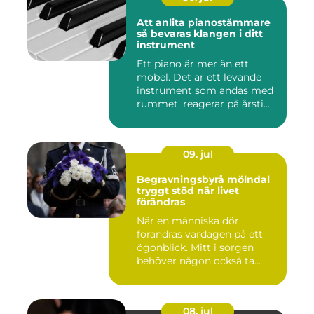
Att anlita pianostämmare
så bevaras klangen i ditt
instrument
Ett piano är mer än ett
möbel. Det är ett levande
instrument som andas med
rummet, reagerar på årsti...
09. jul
Begravningsbyrå mölndal
tryggt stöd när livet
förändras
När en människa dör
förändras vardagen på ett
ögonblick. Mitt i sorgen
behöver någon också ta
ansvar...
08. jul