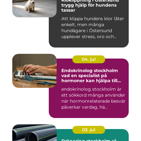
Kloklippning i Östersund
trygg hjälp för hundens
tassar
Att klippa hundens klor låter
enkelt, men många
hundägare i Östersund
upplever stress, oro och
iblan...
04. jul
Endokrinolog stockholm
vad en specialist på
hormoner kan hjälpa till
med
endokrinolog stockholm är
ett sökkord många använder
när hormonrelaterade besvär
påverkar vardag, hä...
03. jul