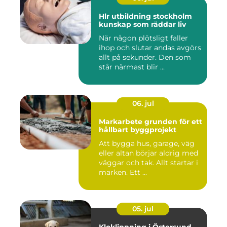
Hlr utbildning stockholm
kunskap som räddar liv
När någon plötsligt faller
ihop och slutar andas avgörs
allt på sekunder. Den som
står närmast blir ...
06. jul
Markarbete grunden för ett
hållbart byggprojekt
Att bygga hus, garage, väg
eller altan börjar aldrig med
väggar och tak. Allt startar i
marken. Ett ...
05. jul