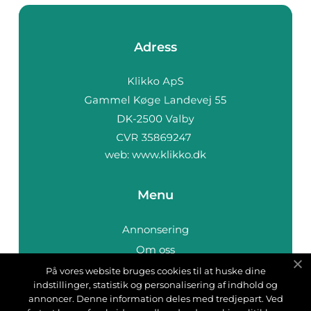
Adress
web:
www.klikko.dk
Menu
Annonsering
Om oss
Cookies
På vores website bruges cookies til at huske dine
indstillinger, statistik og personalisering af indhold og
Kontakta oss
annoncer. Denne information deles med tredjepart. Ved
Sitemap