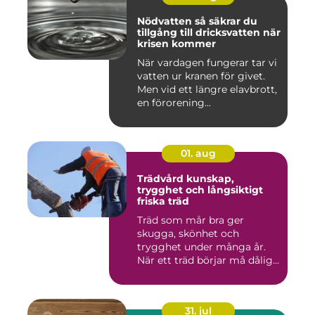
Nödvatten så säkrar du
tillgång till dricksvatten när
krisen kommer
När vardagen fungerar tar vi
vatten ur kranen för givet.
Men vid ett längre elavbrott,
en förorening...
01. aug
Trädvård kunskap,
trygghet och långsiktigt
friska träd
Träd som mår bra ger
skugga, skönhet och
trygghet under många år.
När ett träd börjar må dåligt
kan ...
31. jul