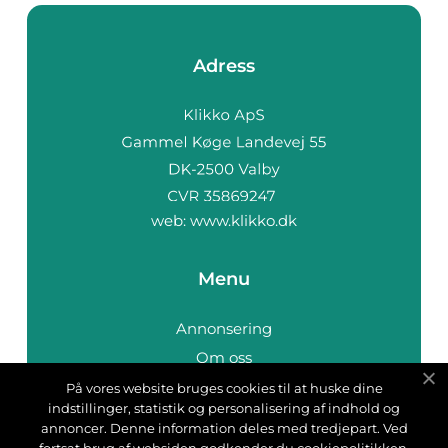
Adress
web:
www.klikko.dk
Menu
Annonsering
Om oss
Cookies
På vores website bruges cookies til at huske dine
indstillinger, statistik og personalisering af indhold og
Kontakta oss
annoncer. Denne information deles med tredjepart. Ved
Sitemap