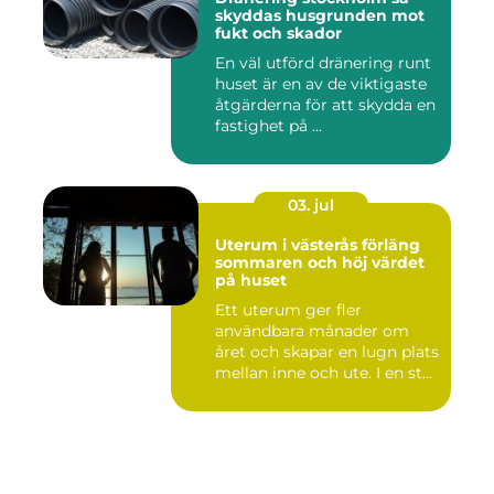
skyddas husgrunden mot
fukt och skador
En väl utförd dränering runt
huset är en av de viktigaste
åtgärderna för att skydda en
fastighet på ...
03. jul
Uterum i västerås förläng
sommaren och höj värdet
på huset
Ett uterum ger fler
användbara månader om
året och skapar en lugn plats
mellan inne och ute. I en st...