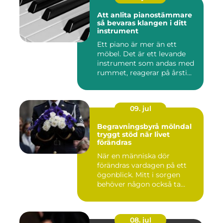
Att anlita pianostämmare
så bevaras klangen i ditt
instrument
Ett piano är mer än ett
möbel. Det är ett levande
instrument som andas med
rummet, reagerar på årsti...
09. jul
Begravningsbyrå mölndal
tryggt stöd när livet
förändras
När en människa dör
förändras vardagen på ett
ögonblick. Mitt i sorgen
behöver någon också ta
ansvar...
08. jul