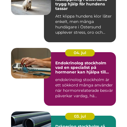
trygg hjälp för hundens
tassar
Att klippa hundens klor låter
enkelt, men många
hundägare i Östersund
upplever stress, oro och
iblan...
04. jul
Endokrinolog stockholm
vad en specialist på
hormoner kan hjälpa till
med
endokrinolog stockholm är
ett sökkord många använder
när hormonrelaterade besvär
påverkar vardag, hä...
03. jul
Dränering stockholm så