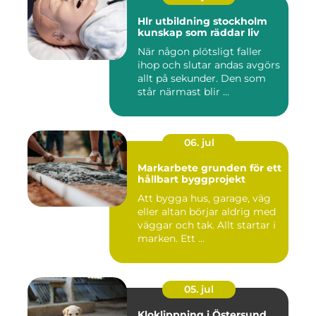
Hlr utbildning stockholm
kunskap som räddar liv
När någon plötsligt faller
ihop och slutar andas avgörs
allt på sekunder. Den som
står närmast blir ...
06. jul
Markarbete grunden för ett
hållbart byggprojekt
Att bygga hus, garage, väg
eller altan börjar aldrig med
väggar och tak. Allt startar i
marken. Ett ...
05. jul
Kloklippning i Östersund