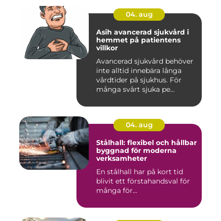
04. aug
Asih avancerad sjukvård i
hemmet på patientens
villkor
Avancerad sjukvård behöver
inte alltid innebära långa
vårdtider på sjukhus. För
många svårt sjuka pe...
04. aug
Stålhall: flexibel och hållbar
byggnad för moderna
verksamheter
En stålhall har på kort tid
blivit ett förstahandsval för
många för...