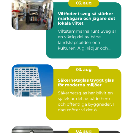
03. aug
Viltfoder i sveg så stärker
markägare och jägare det
lokala viltet
Viltstammarna runt Sveg är
en viktig del av både
landskapsbilden och
kulturen. Älg, rådjur och
annat...
03. aug
Säkerhetsglas tryggt glas
för moderna miljöer
Säkerhetsglas har blivit en
självklar del av både hem
och offentliga byggnader. I
dag möter vi det ö...
02. aug