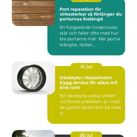
Port reparation för
virkestorkar så förlänger du
portarnas livslängd
En fungerande torkprocess
står och faller ofta med hur
bra portarna mår. När portar
krånglar, läcker...
31. jul
Däckbyte i Hässleholm:
trygg service för säkra mil
året runt
Ett däckbyte verkar enkelt
vid första anblicken: av med
de gamla hjulen och på med
d...
30. jul