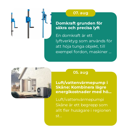
07. aug
Domkraft grunden för
säkra och precisa lyft
En domkraft är ett
lyftverktyg som används för
att höja tunga objekt, till
exempel fordon, maskiner ...
05. aug
Luft/vattenvärmepump i
Skåne: Kombinera lägre
energikostnader med hög
komfort
Luft/vattenvärmepumpi
Skåne är ett begrepp som
allt fler husägare i regionen
st...