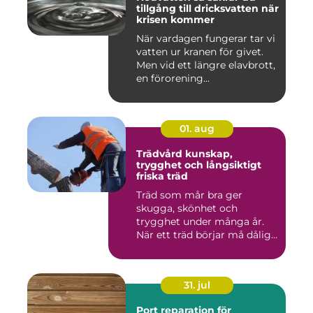
tillgång till dricksvatten när
krisen kommer
När vardagen fungerar tar vi
vatten ur kranen för givet.
Men vid ett längre elavbrott,
en förorening...
01. aug
Trädvård kunskap,
trygghet och långsiktigt
friska träd
Träd som mår bra ger
skugga, skönhet och
trygghet under många år.
När ett träd börjar må dåligt
kan ...
31. jul
Port reparation för