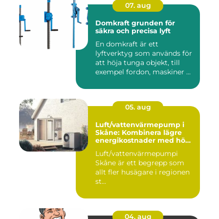
07. aug
Domkraft grunden för
säkra och precisa lyft
En domkraft är ett
lyftverktyg som används för
att höja tunga objekt, till
exempel fordon, maskiner ...
05. aug
Luft/vattenvärmepump i
Skåne: Kombinera lägre
energikostnader med hög
komfort
Luft/vattenvärmepumpi
Skåne är ett begrepp som
allt fler husägare i regionen
st...
04. aug