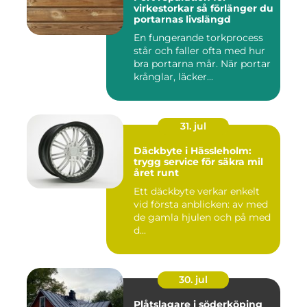
virkestorkar så förlänger du
portarnas livslängd
En fungerande torkprocess
står och faller ofta med hur
bra portarna mår. När portar
krånglar, läcker...
31. jul
Däckbyte i Hässleholm:
trygg service för säkra mil
året runt
Ett däckbyte verkar enkelt
vid första anblicken: av med
de gamla hjulen och på med
d...
30. jul
Plåtslagare i söderköping