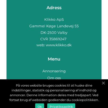
Adress
web:
www.klikko.dk
Menu
Annonsering
Om oss
Cookies
På vores website bruges cookies til at huske dine
indstillinger, statistik og personalisering af indhold og
Kontakta oss
annoncer. Denne information deles med tredjepart. Ved
Sitemap
fortsat brug af websiden godkender du cookiepolitikken.
Ok
Privatlivspolitik