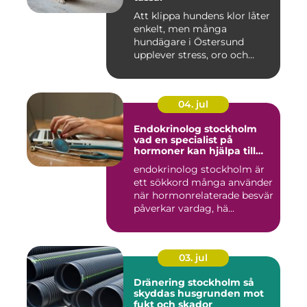
Att klippa hundens klor låter
enkelt, men många
hundägare i Östersund
upplever stress, oro och
iblan...
04. jul
Endokrinolog stockholm
vad en specialist på
hormoner kan hjälpa till
med
endokrinolog stockholm är
ett sökkord många använder
när hormonrelaterade besvär
påverkar vardag, hä...
03. jul
Dränering stockholm så
skyddas husgrunden mot
fukt och skador