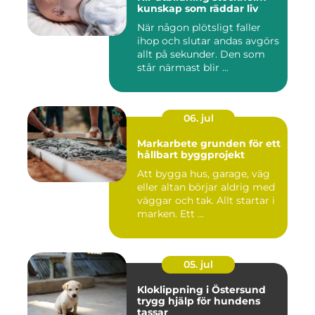
kunskap som räddar liv
När någon plötsligt faller
ihop och slutar andas avgörs
allt på sekunder. Den som
står närmast blir ...
06. jul
Markarbete grunden för ett
hållbart byggprojekt
Att bygga hus, garage, väg
eller altan börjar aldrig med
väggar och tak. Allt startar i
marken. Ett ...
05. jul
Kloklippning i Östersund
trygg hjälp för hundens
tassar