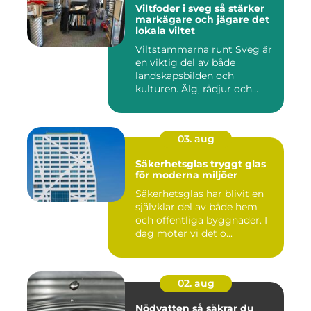
Viltfoder i sveg så stärker
markägare och jägare det
lokala viltet
Viltstammarna runt Sveg är
en viktig del av både
landskapsbilden och
kulturen. Älg, rådjur och
annat...
03. aug
Säkerhetsglas tryggt glas
för moderna miljöer
Säkerhetsglas har blivit en
självklar del av både hem
och offentliga byggnader. I
dag möter vi det ö...
02. aug
Nödvatten så säkrar du