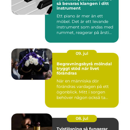
så bevaras klangen i ditt
instrument
Ett piano är mer än ett
möbel. Det är ett levande
instrument som andas med
rummet, reagerar på årsti...
09. jul
Begravningsbyrå mölndal
tryggt stöd när livet
förändras
När en människa dör
förändras vardagen på ett
ögonblick. Mitt i sorgen
behöver någon också ta
ansvar...
08. jul
Tvistlösning så fungerar