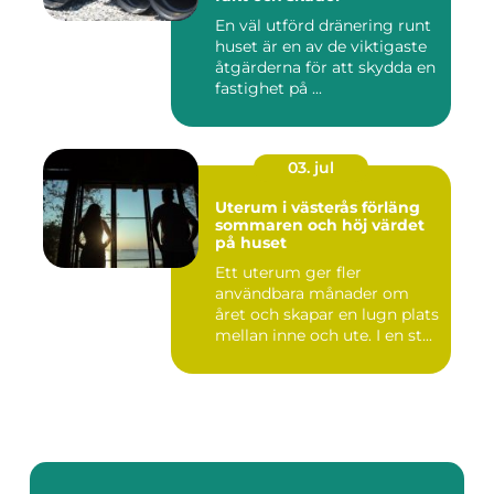
En väl utförd dränering runt
huset är en av de viktigaste
åtgärderna för att skydda en
fastighet på ...
03. jul
Uterum i västerås förläng
sommaren och höj värdet
på huset
Ett uterum ger fler
användbara månader om
året och skapar en lugn plats
mellan inne och ute. I en st...