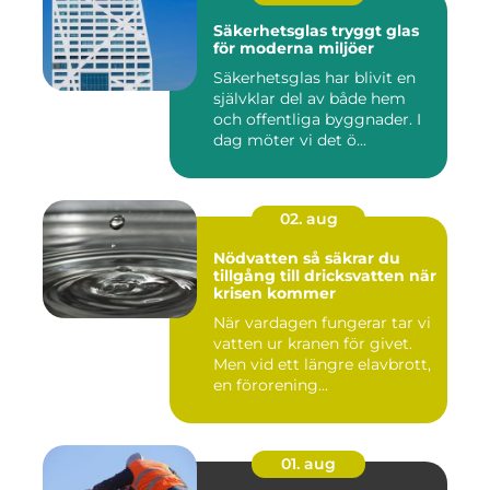
Säkerhetsglas tryggt glas
för moderna miljöer
Säkerhetsglas har blivit en
självklar del av både hem
och offentliga byggnader. I
dag möter vi det ö...
02. aug
Nödvatten så säkrar du
tillgång till dricksvatten när
krisen kommer
När vardagen fungerar tar vi
vatten ur kranen för givet.
Men vid ett längre elavbrott,
en förorening...
01. aug