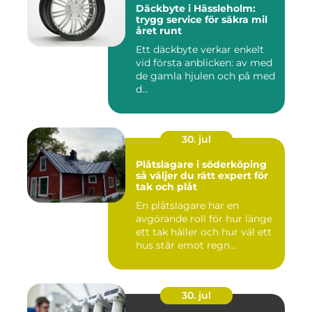
Däckbyte i Hässleholm:
trygg service för säkra mil
året runt
Ett däckbyte verkar enkelt
vid första anblicken: av med
de gamla hjulen och på med
d...
30. jul
Plåtslagare i söderköping
så väljer du rätt expert för
tak och plåt
En plåtslagare har en
avgörande roll för hur länge
ett tak håller och hur väl ett
hus står emot regn...
30. jul