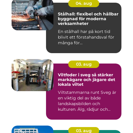
04. aug
Stålhall: flexibel och hållbar
byggnad för moderna
verksamheter
En stålhall har på kort tid
blivit ett förstahandsval för
många för...
03. aug
Viltfoder i sveg så stärker
markägare och jägare det
lokala viltet
Viltstammarna runt Sveg är
en viktig del av både
landskapsbilden och
kulturen. Älg, rådjur och
annat...
03. aug