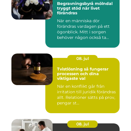
Begravningsbyrå mölndal
tryggt stöd när livet
förändras
När en människa dör
förändras vardagen på ett
ögonblick. Mitt i sorgen
behöver någon också ta
ansvar...
08. jul
Tvistlösning så fungerar
processen och dina
viktigaste val
När en konflikt går från
irritation till juridik förändras
allt. Relationer sätts på prov,
pengar st...
08. jul