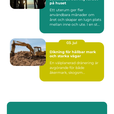
på huset
Ett uterum ger fler
användbara månader om
året och skapar en lugn plats
mellan inne och ute. I en st...
03. jul
Dikning för hållbar mark
och starka vägar
En välplanerad dränering är
avgörande för både
åkermark, skogsm...