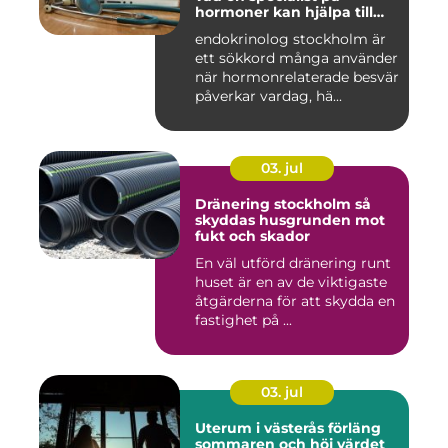
hormoner kan hjälpa till
med
endokrinolog stockholm är
ett sökkord många använder
när hormonrelaterade besvär
påverkar vardag, hä...
03. jul
Dränering stockholm så
skyddas husgrunden mot
fukt och skador
En väl utförd dränering runt
huset är en av de viktigaste
åtgärderna för att skydda en
fastighet på ...
03. jul
Uterum i västerås förläng
sommaren och höj värdet