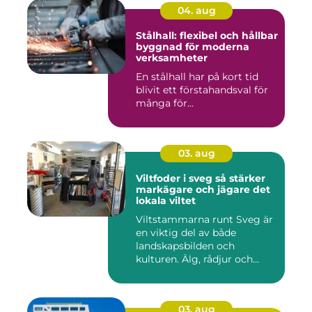
04. aug
Stålhall: flexibel och hållbar
byggnad för moderna
verksamheter
En stålhall har på kort tid
blivit ett förstahandsval för
många för...
03. aug
Viltfoder i sveg så stärker
markägare och jägare det
lokala viltet
Viltstammarna runt Sveg är
en viktig del av både
landskapsbilden och
kulturen. Älg, rådjur och
annat...
03. aug