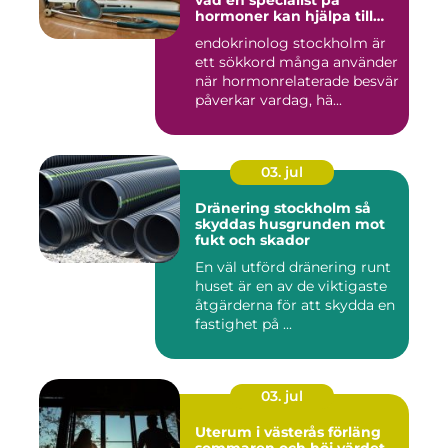
hormoner kan hjälpa till
med
endokrinolog stockholm är
ett sökkord många använder
när hormonrelaterade besvär
påverkar vardag, hä...
03. jul
Dränering stockholm så
skyddas husgrunden mot
fukt och skador
En väl utförd dränering runt
huset är en av de viktigaste
åtgärderna för att skydda en
fastighet på ...
03. jul
Uterum i västerås förläng
sommaren och höj värdet