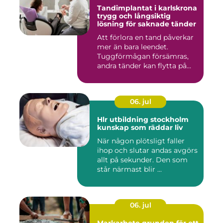
Tandimplantat i karlskrona
trygg och långsiktig
lösning för saknade tänder
Att förlora en tand påverkar
mer än bara leendet.
Tuggförmågan försämras,
andra tänder kan flytta på...
06. jul
Hlr utbildning stockholm
kunskap som räddar liv
När någon plötsligt faller
ihop och slutar andas avgörs
allt på sekunder. Den som
står närmast blir ...
06. jul
Markarbete grunden för ett