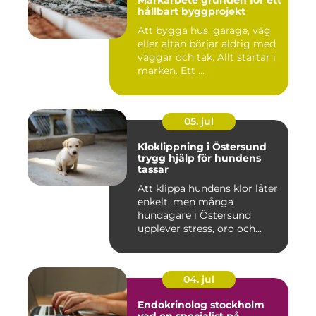
hållbart byggprojekt
Att bygga hus, garage, väg
eller altan börjar aldrig med
väggar och tak. Allt startar i
marken. Ett ...
05. jul
Kloklippning i Östersund
trygg hjälp för hundens
tassar
Att klippa hundens klor låter
enkelt, men många
hundägare i Östersund
upplever stress, oro och
iblan...
04. jul
Endokrinolog stockholm
vad en specialist på