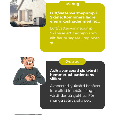
05. aug
Luft/vattenvärmepump i
Skåne: Kombinera lägre
energikostnader med hög
komfort
Luft/vattenvärmepumpi
Skåne är ett begrepp som
allt fler husägare i regionen
st...
04. aug
Asih avancerad sjukvård i
hemmet på patientens
villkor
Avancerad sjukvård behöver
inte alltid innebära långa
vårdtider på sjukhus. För
många svårt sjuka pe...