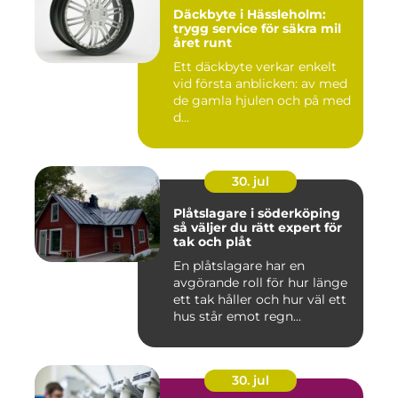
Däckbyte i Hässleholm:
trygg service för säkra mil
året runt
Ett däckbyte verkar enkelt
vid första anblicken: av med
de gamla hjulen och på med
d...
30. jul
Plåtslagare i söderköping
så väljer du rätt expert för
tak och plåt
En plåtslagare har en
avgörande roll för hur länge
ett tak håller och hur väl ett
hus står emot regn...
30. jul