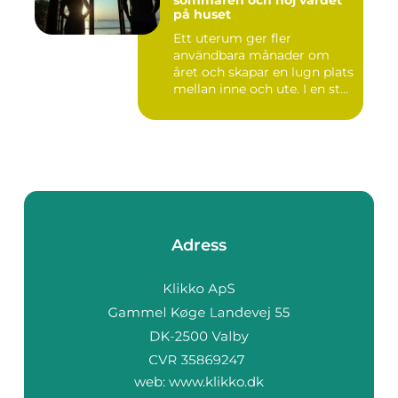
på huset
Ett uterum ger fler
användbara månader om
året och skapar en lugn plats
mellan inne och ute. I en st...
Adress
web:
www.klikko.dk