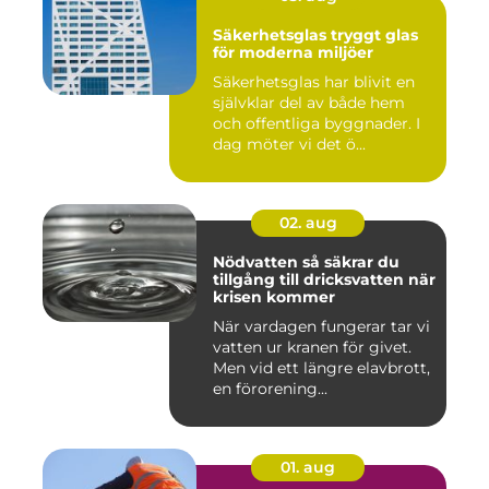
Säkerhetsglas tryggt glas
för moderna miljöer
Säkerhetsglas har blivit en
självklar del av både hem
och offentliga byggnader. I
dag möter vi det ö...
02. aug
Nödvatten så säkrar du
tillgång till dricksvatten när
krisen kommer
När vardagen fungerar tar vi
vatten ur kranen för givet.
Men vid ett längre elavbrott,
en förorening...
01. aug