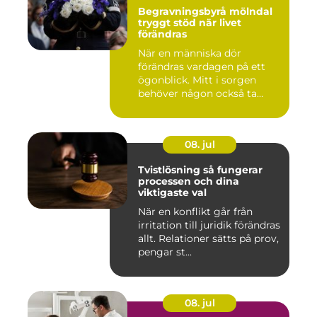
Begravningsbyrå mölndal
tryggt stöd när livet
förändras
När en människa dör
förändras vardagen på ett
ögonblick. Mitt i sorgen
behöver någon också ta
ansvar...
08. jul
Tvistlösning så fungerar
processen och dina
viktigaste val
När en konflikt går från
irritation till juridik förändras
allt. Relationer sätts på prov,
pengar st...
08. jul