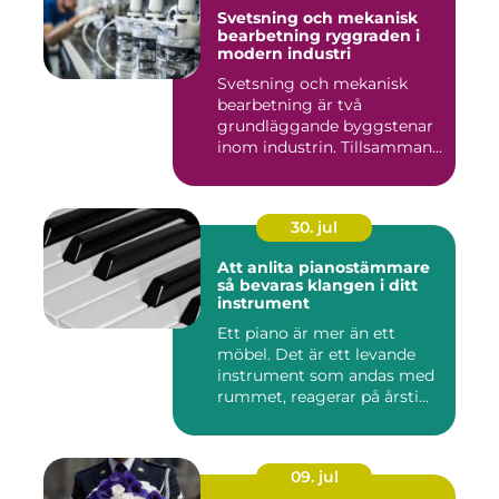
Svetsning och mekanisk
bearbetning ryggraden i
modern industri
Svetsning och mekanisk
bearbetning är två
grundläggande byggstenar
inom industrin. Tillsammans
gör d...
30. jul
Att anlita pianostämmare
så bevaras klangen i ditt
instrument
Ett piano är mer än ett
möbel. Det är ett levande
instrument som andas med
rummet, reagerar på årsti...
09. jul