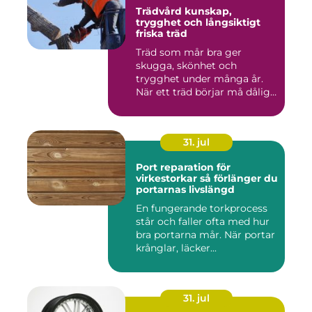
Trädvård kunskap,
trygghet och långsiktigt
friska träd
Träd som mår bra ger
skugga, skönhet och
trygghet under många år.
När ett träd börjar må dåligt
kan ...
31. jul
Port reparation för
virkestorkar så förlänger du
portarnas livslängd
En fungerande torkprocess
står och faller ofta med hur
bra portarna mår. När portar
krånglar, läcker...
31. jul