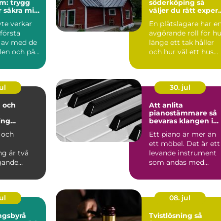
m: trygg
söderköping så
r säkra mil
väljer du rätt expert
för tak och plåt
yte verkar
En plåtslagare har e
 första
avgörande roll för h
: av med de
länge ett tak håller
len och på
och hur väl ett hus
står emot regn...
ul
30. jul
 och
Att anlita
pianostämmare så
ing
bevaras klangen i
n i modern
ditt instrument
 och
Ett piano är mer än
ett möbel. Det är ett
ng är två
levande instrument
gande
som andas med
ar inom
rummet, reagerar på
årsti...
s gör d...
ul
08. jul
ngsbyrå
Tvistlösning så