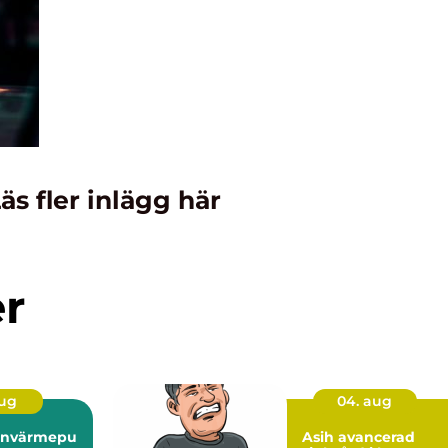
äs fler inlägg här
er
aug
04. aug
tenvärmepu
Asih avancerad