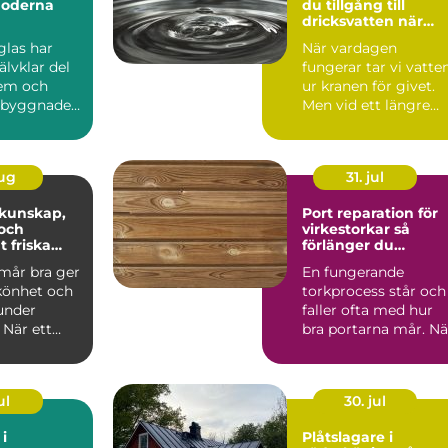
moderna
du tillgång till
dricksvatten när
krisen kommer
glas har
När vardagen
jälvklar del
fungerar tar vi vatte
em och
ur kranen för givet.
a byggnader.
Men vid ett längre
 vi det ö...
elavbrott, en
förorening...
aug
31. jul
Port reparation för
och
virkestorkar så
t friska
förlänger du
portarnas livslängd
mår bra ger
En fungerande
könhet och
torkprocess står och
under
faller ofta med hur
 När ett
bra portarna mår. Nä
r må dåligt
portar krånglar,
läcker...
ul
30. jul
i
Plåtslagare i