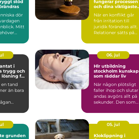
fungerar processen
förändras
och dina viktigaste
val
nniska dör
När en konflikt går
 vardagen
från irritation till
nblick. Mitt
juridik förändras allt.
behöver
Relationer sätts på
så ta
prov, pengar st...
ul
06. jul
ntat i
Hlr utbildning
och
stockholm kunskap
 lösning för
som räddar liv
tänder
a en tand
När någon plötsligt
mer än bara
faller ihop och slutar
andas avgörs allt på
ågan
sekunder. Den som
, andra
står närmast blir ...
flytta på...
ul
05. jul
nden
Kloklippning i