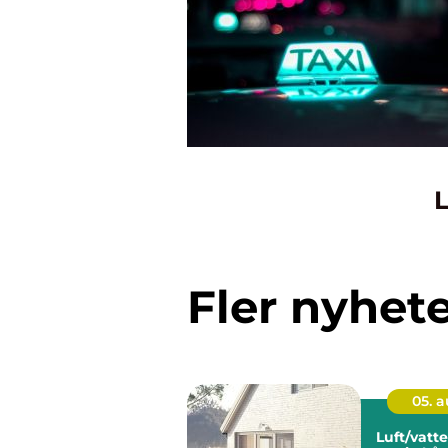
L
Fler nyhet
05. 
Luft/vat