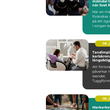
mölndal tryggt stöd
när livet 
När en mä
förändras
på ett ögo
i sorgen 
någon ock
ansvar...
08. j
Tandimpla
karlskrona trygg 
långsiktig
saknade 
Att förlor
påverkar 
leendet.
Tuggförm
försämras
tänder kan 
06. j
Markarbete gru