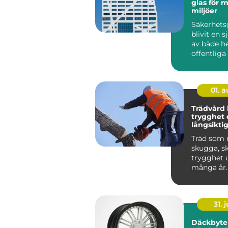
glas för 
miljöer
Säkerhets
blivit en s
av både h
offentlig
I dag möter
01. 
Trädvård kunskap,
trygghet 
långsiktig
träd
Träd som 
skugga, s
trygghet 
många år.
träd börja
kan ...
31. j
Däckbyte 