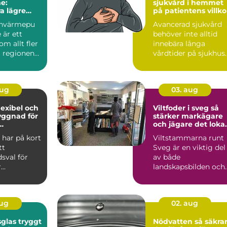
e:
sjukvård i hemmet
a lägre
på patientens villko
stnader
envärmepu
Avancerad sjukvård
komfort
 är ett
behöver inte alltid
m allt fler
innebära långa
i regionen
vårdtider på sjukhus.
För många svårt
sjuka pe...
aug
03. aug
flexibel och
Viltfoder i sveg så
yggnad för
stärker markägare
och jägare det loka
eter
viltet
l har på kort
Viltstammarna runt
tt
Sveg är en viktig del
sval för
av både
..
landskapsbilden och
kulturen. Älg, rådjur
och annat...
aug
02. aug
 tryggt
Nödvatten så säkrar