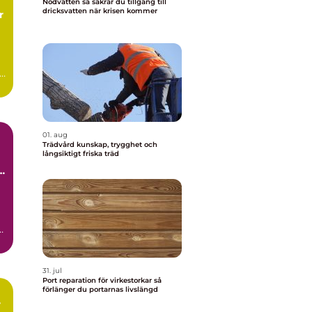
Nödvatten så säkrar du tillgång till
dricksvatten när krisen kommer
r
01. aug
Trädvård kunskap, trygghet och
långsiktigt friska träd
la
31. jul
Port reparation för virkestorkar så
förlänger du portarnas livslängd