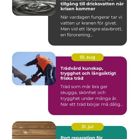
tillgång till dricksvatten när
krisen kommer
När vardagen fungerar tar vi
vatten ur kranen för givet.
Men vid ett längre elavbrott,
en förorening...
01. aug
Trädvård kunskap,
trygghet och långsiktigt
friska träd
Träd som mår bra ger
skugga, skönhet och
trygghet under många år.
När ett träd börjar må dåligt
kan ...
31. jul
Port reparation för