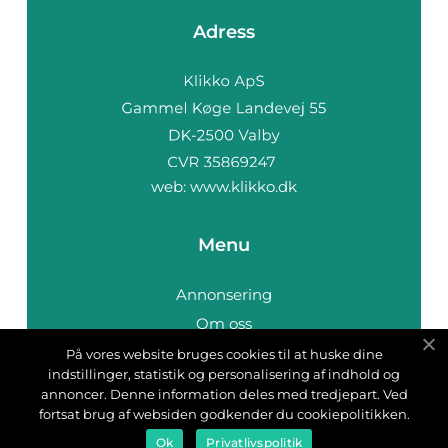
Adress
web:
www.klikko.dk
Menu
Annonsering
Om oss
Cookies
På vores website bruges cookies til at huske dine
indstillinger, statistik og personalisering af indhold og
Kontakta oss
annoncer. Denne information deles med tredjepart. Ved
Sitemap
fortsat brug af websiden godkender du cookiepolitikken.
Ok
Privatlivspolitik