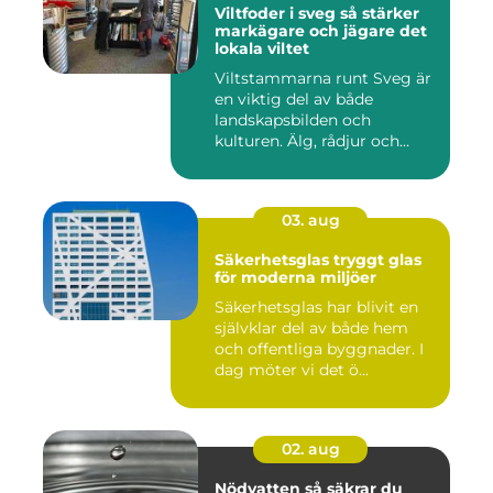
Viltfoder i sveg så stärker
markägare och jägare det
lokala viltet
Viltstammarna runt Sveg är
en viktig del av både
landskapsbilden och
kulturen. Älg, rådjur och
annat...
03. aug
Säkerhetsglas tryggt glas
för moderna miljöer
Säkerhetsglas har blivit en
självklar del av både hem
och offentliga byggnader. I
dag möter vi det ö...
02. aug
Nödvatten så säkrar du