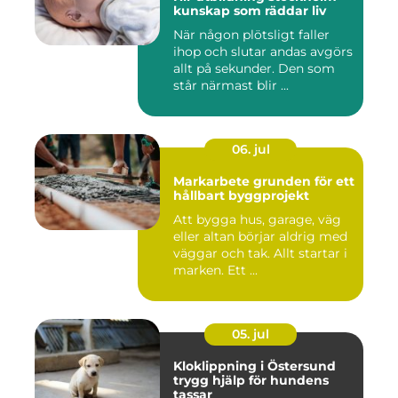
kunskap som räddar liv
När någon plötsligt faller
ihop och slutar andas avgörs
allt på sekunder. Den som
står närmast blir ...
06. jul
Markarbete grunden för ett
hållbart byggprojekt
Att bygga hus, garage, väg
eller altan börjar aldrig med
väggar och tak. Allt startar i
marken. Ett ...
05. jul
Kloklippning i Östersund
trygg hjälp för hundens
tassar