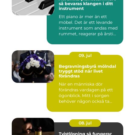
så bevaras klangen i ditt
instrument
Ett piano är mer än ett
möbel. Det är ett levande
instrument som andas med
rummet, reagerar på årsti...
09. jul
Begravningsbyrå mölndal
tryggt stöd när livet
förändras
När en människa dör
förändras vardagen på ett
ögonblick. Mitt i sorgen
behöver någon också ta
ansvar...
08. jul
Tvistlösning så fungerar