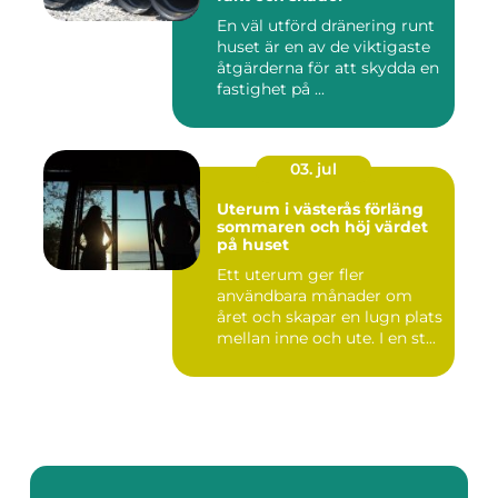
En väl utförd dränering runt
huset är en av de viktigaste
åtgärderna för att skydda en
fastighet på ...
03. jul
Uterum i västerås förläng
sommaren och höj värdet
på huset
Ett uterum ger fler
användbara månader om
året och skapar en lugn plats
mellan inne och ute. I en st...