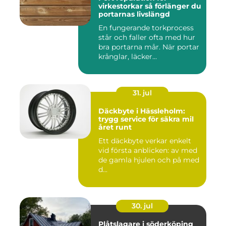
virkestorkar så förlänger du
portarnas livslängd
En fungerande torkprocess
står och faller ofta med hur
bra portarna mår. När portar
krånglar, läcker...
31. jul
Däckbyte i Hässleholm:
trygg service för säkra mil
året runt
Ett däckbyte verkar enkelt
vid första anblicken: av med
de gamla hjulen och på med
d...
30. jul
Plåtslagare i söderköping