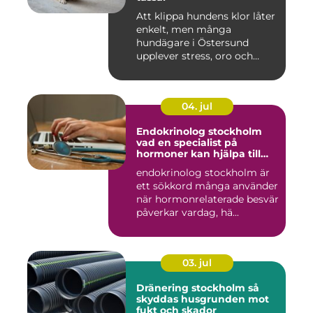
Att klippa hundens klor låter
enkelt, men många
hundägare i Östersund
upplever stress, oro och
iblan...
04. jul
Endokrinolog stockholm
vad en specialist på
hormoner kan hjälpa till
med
endokrinolog stockholm är
ett sökkord många använder
när hormonrelaterade besvär
påverkar vardag, hä...
03. jul
Dränering stockholm så
skyddas husgrunden mot
fukt och skador