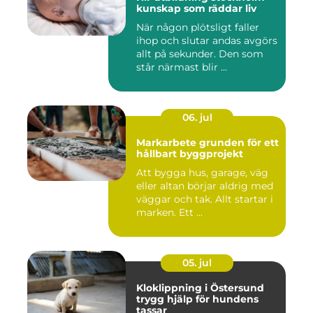
kunskap som räddar liv
När någon plötsligt faller
ihop och slutar andas avgörs
allt på sekunder. Den som
står närmast blir ...
06. jul
Markarbete grunden för ett
hållbart byggprojekt
Att bygga hus, garage, väg
eller altan börjar aldrig med
väggar och tak. Allt startar i
marken. Ett ...
05. jul
Kloklippning i Östersund
trygg hjälp för hundens
tassar