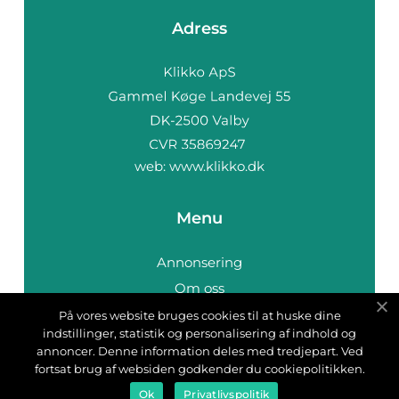
Adress
web:
www.klikko.dk
Menu
Annonsering
Om oss
Cookies
På vores website bruges cookies til at huske dine
indstillinger, statistik og personalisering af indhold og
Kontakta oss
annoncer. Denne information deles med tredjepart. Ved
Sitemap
fortsat brug af websiden godkender du cookiepolitikken.
Ok
Privatlivspolitik