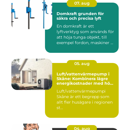
07. aug
Domkraft grunden för
säkra och precisa lyft
En domkraft är ett
lyftverktyg som används för
att höja tunga objekt, till
exempel fordon, maskiner ...
05. aug
Luft/vattenvärmepump i
Skåne: Kombinera lägre
energikostnader med hög
komfort
Luft/vattenvärmepumpi
Skåne är ett begrepp som
allt fler husägare i regionen
st...
04. aug