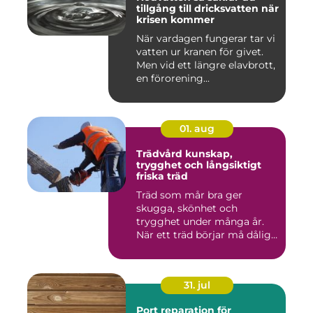
tillgång till dricksvatten när
krisen kommer
När vardagen fungerar tar vi
vatten ur kranen för givet.
Men vid ett längre elavbrott,
en förorening...
01. aug
Trädvård kunskap,
trygghet och långsiktigt
friska träd
Träd som mår bra ger
skugga, skönhet och
trygghet under många år.
När ett träd börjar må dåligt
kan ...
31. jul
Port reparation för