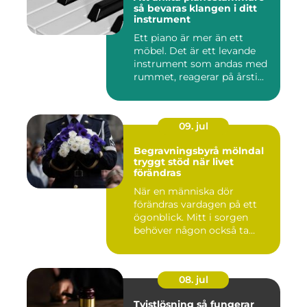
så bevaras klangen i ditt
instrument
Ett piano är mer än ett
möbel. Det är ett levande
instrument som andas med
rummet, reagerar på årsti...
09. jul
Begravningsbyrå mölndal
tryggt stöd när livet
förändras
När en människa dör
förändras vardagen på ett
ögonblick. Mitt i sorgen
behöver någon också ta
ansvar...
08. jul
Tvistlösning så fungerar