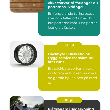
virkestorkar så förlänger du
portarnas livslängd
En fungerande torkprocess
står och faller ofta med hur
bra portarna mår. När portar
krånglar, läcker...
31. jul
Däckbyte i Hässleholm:
trygg service för säkra mil
året runt
Ett däckbyte verkar enkelt
vid första anblicken: av med
de gamla hjulen och på med
d...
30. jul
Plåtslagare i söderköping