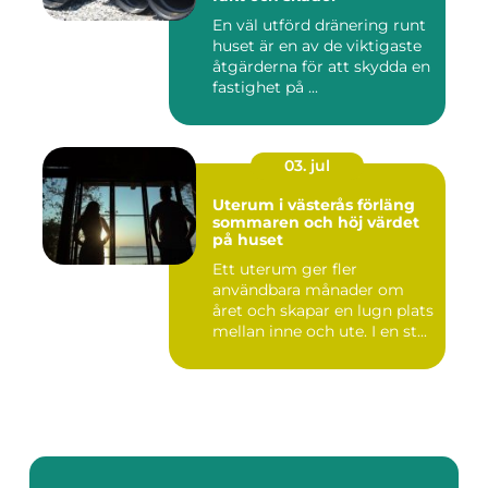
En väl utförd dränering runt
huset är en av de viktigaste
åtgärderna för att skydda en
fastighet på ...
03. jul
Uterum i västerås förläng
sommaren och höj värdet
på huset
Ett uterum ger fler
användbara månader om
året och skapar en lugn plats
mellan inne och ute. I en st...