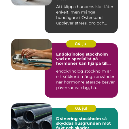
Att klippa hundens klor låter
enkelt, men många
hundägare i Östersund
upplever stress, oro och
iblan...
04. jul
Endokrinolog stockholm
vad en specialist på
hormoner kan hjälpa till
med
endokrinolog stockholm är
ett sökkord många använder
när hormonrelaterade besvär
påverkar vardag, hä...
03. jul
Dränering stockholm så
skyddas husgrunden mot
fukt och skador