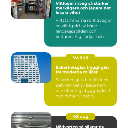
Viltfoder i sveg så stärker
markägare och jägare det
lokala viltet
Viltstammarna runt Sveg är
en viktig del av både
landskapsbilden och
kulturen. Älg, rådjur och
annat...
03. aug
Säkerhetsglas tryggt glas
för moderna miljöer
Säkerhetsglas har blivit en
självklar del av både hem
och offentliga byggnader. I
dag möter vi det ö...
02. aug
Nödvatten så säkrar du