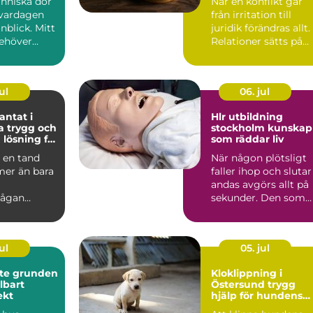
nniska dör
När en konflikt går
 vardagen
från irritation till
nblick. Mitt
juridik förändras allt.
behöver
Relationer sätts på
så ta
prov, pengar st...
ul
06. jul
ntat i
Hlr utbildning
och
stockholm kunskap
 lösning för
som räddar liv
tänder
a en tand
När någon plötsligt
mer än bara
faller ihop och slutar
andas avgörs allt på
ågan
sekunder. Den som
, andra
står närmast blir ...
flytta på...
ul
05. jul
nden
Kloklippning i
llbart
Östersund trygg
ekt
hjälp för hundens
tassar