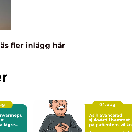
äs fler inlägg här
er
aug
04. aug
tenvärmepu
Asih avancerad
e:
sjukvård i hemmet
a lägre
på patientens villko
stnader