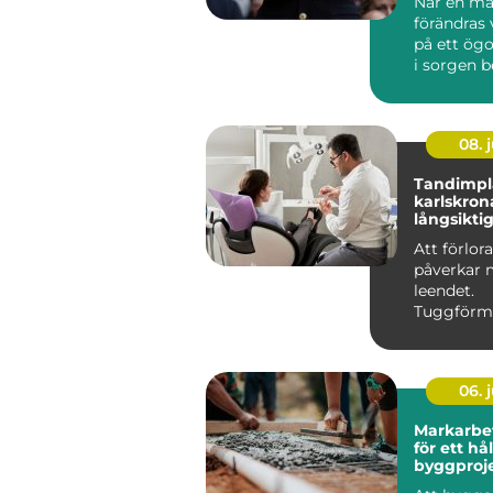
När en mä
förändras
på ett ögo
i sorgen 
någon ock
ansvar...
08. j
Tandimpla
karlskrona trygg 
långsiktig
saknade 
Att förlor
påverkar 
leendet.
Tuggförm
försämras
tänder kan 
06. j
Markarbete gru
för ett hå
byggproj