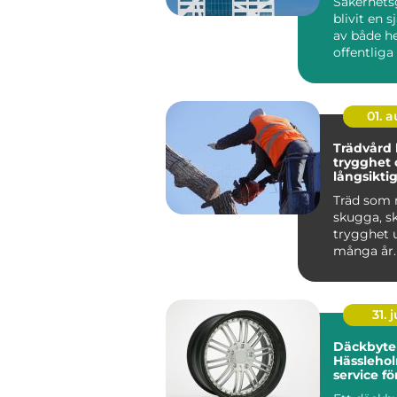
Säkerhets
blivit en s
av både h
offentlig
I dag möter
01. 
Trädvård kunskap,
trygghet 
långsiktig
träd
Träd som 
skugga, s
trygghet 
många år.
träd börja
kan ...
31. j
Däckbyte 
Hässlehol
service fö
året runt