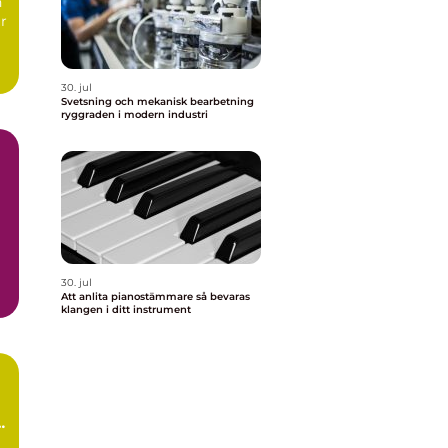
n
ur
30. jul
Svetsning och mekanisk bearbetning
ryggraden i modern industri
30. jul
Att anlita pianostämmare så bevaras
klangen i ditt instrument