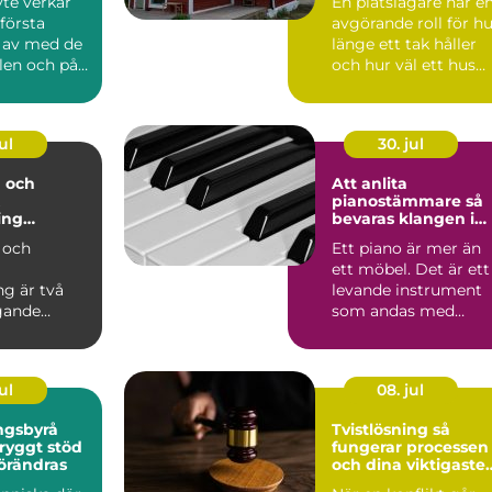
yte verkar
En plåtslagare har e
 första
avgörande roll för h
: av med de
länge ett tak håller
len och på
och hur väl ett hus
står emot regn...
ul
30. jul
 och
Att anlita
pianostämmare så
ing
bevaras klangen i
n i modern
ditt instrument
 och
Ett piano är mer än
ett möbel. Det är ett
ng är två
levande instrument
gande
som andas med
ar inom
rummet, reagerar på
årsti...
s gör d...
ul
08. jul
ngsbyrå
Tvistlösning så
fungerar processen
förändras
och dina viktigaste
val