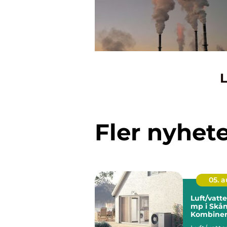
L
Fler nyhet
05. 
Luft/vat
mp i Skån
Kombiner
energiko