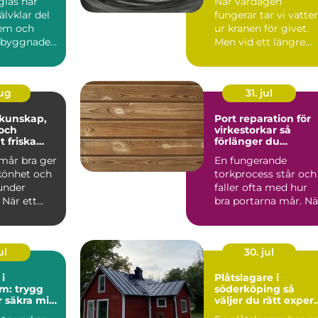
glas har
När vardagen
jälvklar del
fungerar tar vi vatte
em och
ur kranen för givet.
a byggnader.
Men vid ett längre
 vi det ö...
elavbrott, en
förorening...
aug
31. jul
Port reparation för
och
virkestorkar så
t friska
förlänger du
portarnas livslängd
mår bra ger
En fungerande
könhet och
torkprocess står och
under
faller ofta med hur
 När ett
bra portarna mår. Nä
r må dåligt
portar krånglar,
läcker...
ul
30. jul
i
Plåtslagare i
m: trygg
söderköping så
r säkra mil
väljer du rätt expert
för tak och plåt