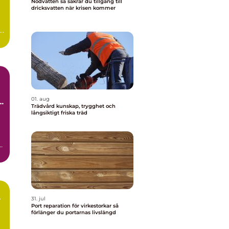
Nödvatten så säkrar du tillgång till
dricksvatten när krisen kommer
01. aug
la
Trädvård kunskap, trygghet och
långsiktigt friska träd
31. jul
Port reparation för virkestorkar så
förlänger du portarnas livslängd