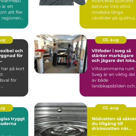
envärmepu
Avancerad sjukvård
komfort
 är ett
behöver inte alltid
m allt fler
innebära långa
i regionen
vårdtider på sjukhus.
För många svårt
sjuka pe...
aug
03. aug
flexibel och
Viltfoder i sveg så
yggnad för
stärker markägare
och jägare det loka
eter
viltet
l har på kort
Viltstammarna runt
tt
Sveg är en viktig del
sval för
av både
..
landskapsbilden och
kulturen. Älg, rådjur
och annat...
aug
02. aug
 tryggt
Nödvatten så säkrar
moderna
du tillgång till
dricksvatten när
krisen kommer