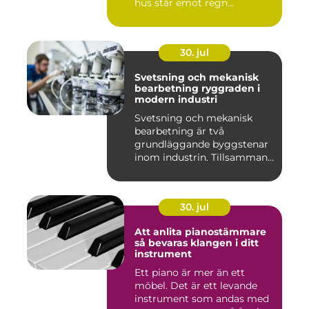
hus står emot regn...
30. jul
Svetsning och mekanisk
bearbetning ryggraden i
modern industri
Svetsning och mekanisk
bearbetning är två
grundläggande byggstenar
inom industrin. Tillsammans
gör d...
30. jul
Att anlita pianostämmare
så bevaras klangen i ditt
instrument
Ett piano är mer än ett
möbel. Det är ett levande
instrument som andas med