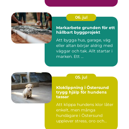
06. jul
Markarbete grunden för ett
hållbart byggprojekt
Att bygga hus, garage, väg
eller altan börjar aldrig med
väggar och tak. Allt startar i
marken. Ett ...
05. jul
Kloklippning i Östersund
trygg hjälp för hundens
tassar
Att klippa hundens klor låter
enkelt, men många
hundägare i Östersund
upplever stress, oro och
iblan...