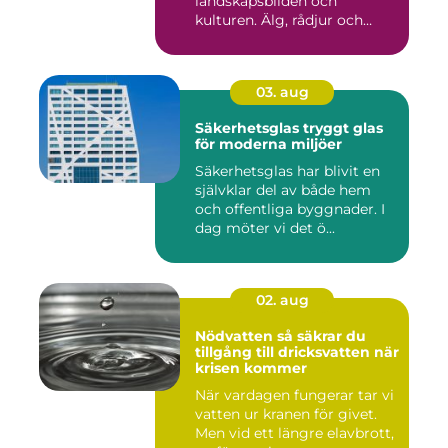
landskapsbilden och
kulturen. Älg, rådjur och
annat...
03. aug
Säkerhetsglas tryggt glas
för moderna miljöer
Säkerhetsglas har blivit en
självklar del av både hem
och offentliga byggnader. I
dag möter vi det ö...
02. aug
Nödvatten så säkrar du
tillgång till dricksvatten när
krisen kommer
När vardagen fungerar tar vi
vatten ur kranen för givet.
Men vid ett längre elavbrott,