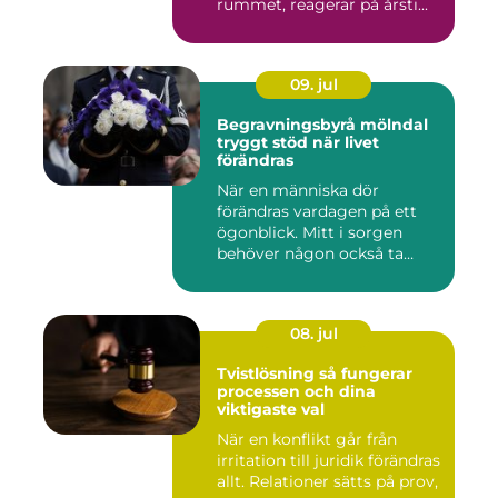
rummet, reagerar på årsti...
09. jul
Begravningsbyrå mölndal
tryggt stöd när livet
förändras
När en människa dör
förändras vardagen på ett
ögonblick. Mitt i sorgen
behöver någon också ta
ansvar...
08. jul
Tvistlösning så fungerar
processen och dina
viktigaste val
När en konflikt går från
irritation till juridik förändras
allt. Relationer sätts på prov,