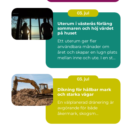
03. jul
Uterum i västerås förläng
sommaren och höj värdet
på huset
Ett uterum ger fler
användbara månader om
året och skapar en lugn plats
mellan inne och ute. I en st...
03. jul
Dikning för hållbar mark
och starka vägar
En välplanerad dränering är
avgörande för både
åkermark, skogsm...