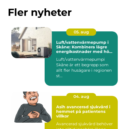
Fler nyheter
05. aug
Luft/vattenvärmepump i
Skåne: Kombinera lägre
energikostnader med hög
komfort
Luft/vattenvärmepumpi
Skåne är ett begrepp som
allt fler husägare i regionen
st...
04. aug
Asih avancerad sjukvård i
hemmet på patientens
villkor
Avancerad sjukvård behöver