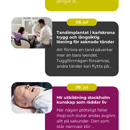
pengar st...
08. jul
Tandimplantat i karlskrona
trygg och långsiktig
lösning för saknade tänder
Att förlora en tand påverkar
mer än bara leendet.
Tuggförmågan försämras,
andra tänder kan flytta på...
06. jul
Hlr utbildning stockholm
kunskap som räddar liv
När någon plötsligt faller
ihop och slutar andas avgörs
allt på sekunder. Den som
står närmast blir ...