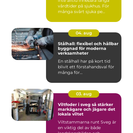
inte alltid innebära långa
vårdtider på sjukhus. För
många svårt sjuka pe...
04. aug
Stålhall: flexibel och hållbar
byggnad för moderna
verksamheter
En stålhall har på kort tid
blivit ett förstahandsval för
många för...
03. aug
Viltfoder i sveg så stärker
markägare och jägare det
lokala viltet
Viltstammarna runt Sveg är
en viktig del av både