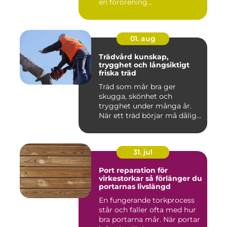
en förorening...
01. aug
Trädvård kunskap,
trygghet och långsiktigt
friska träd
Träd som mår bra ger
skugga, skönhet och
trygghet under många år.
När ett träd börjar må dåligt
kan ...
31. jul
Port reparation för
virkestorkar så förlänger du
portarnas livslängd
En fungerande torkprocess
står och faller ofta med hur
bra portarna mår. När portar