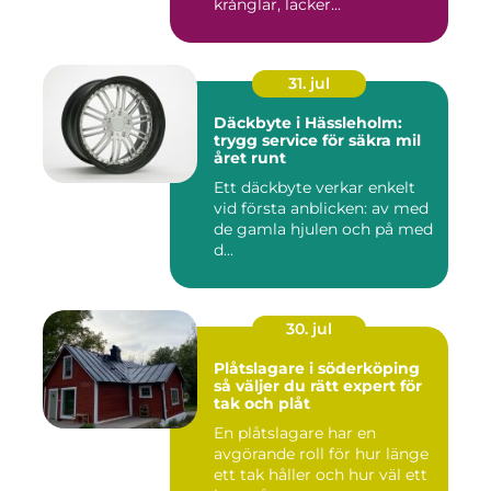
krånglar, läcker...
31. jul
Däckbyte i Hässleholm:
trygg service för säkra mil
året runt
Ett däckbyte verkar enkelt
vid första anblicken: av med
de gamla hjulen och på med
d...
30. jul
Plåtslagare i söderköping
så väljer du rätt expert för
tak och plåt
En plåtslagare har en
avgörande roll för hur länge
ett tak håller och hur väl ett