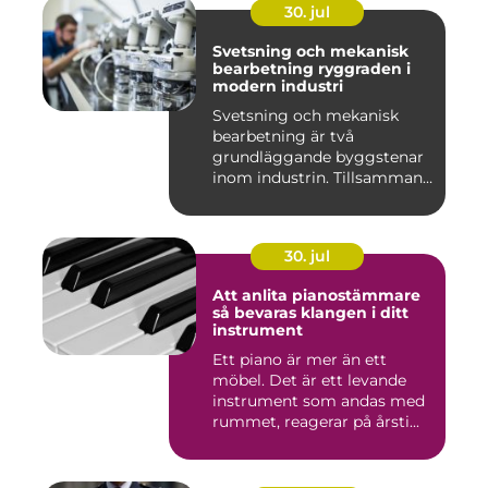
30. jul
Svetsning och mekanisk
bearbetning ryggraden i
modern industri
Svetsning och mekanisk
bearbetning är två
grundläggande byggstenar
inom industrin. Tillsammans
gör d...
30. jul
Att anlita pianostämmare
så bevaras klangen i ditt
instrument
Ett piano är mer än ett
möbel. Det är ett levande
instrument som andas med
rummet, reagerar på årsti...