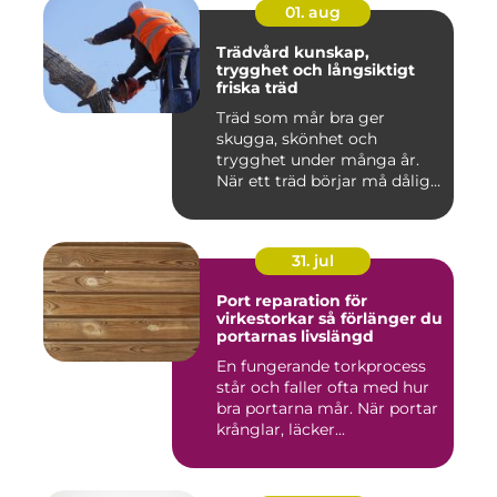
01. aug
Trädvård kunskap,
trygghet och långsiktigt
friska träd
Träd som mår bra ger
skugga, skönhet och
trygghet under många år.
När ett träd börjar må dåligt
kan ...
31. jul
Port reparation för
virkestorkar så förlänger du
portarnas livslängd
En fungerande torkprocess
står och faller ofta med hur
bra portarna mår. När portar
krånglar, läcker...