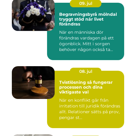
09. jul
Begravningsbyrå mölndal
tryggt stöd när livet
förändras
När en människa dör
förändras vardagen på ett
ögonblick. Mitt i sorgen
behöver någon också ta
ansvar...
08. jul
Tvistlösning så fungerar
processen och dina
viktigaste val
När en konflikt går från
irritation till juridik förändras
allt. Relationer sätts på prov,
pengar st...