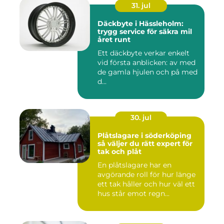
31. jul
Däckbyte i Hässleholm:
trygg service för säkra mil
året runt
Ett däckbyte verkar enkelt
vid första anblicken: av med
de gamla hjulen och på med
d...
30. jul
Plåtslagare i söderköping
så väljer du rätt expert för
tak och plåt
En plåtslagare har en
avgörande roll för hur länge
ett tak håller och hur väl ett
hus står emot regn...