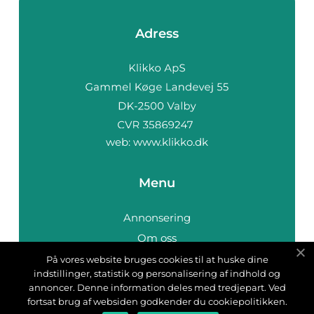
Adress
web:
www.klikko.dk
Menu
Annonsering
Om oss
Cookies
På vores website bruges cookies til at huske dine
indstillinger, statistik og personalisering af indhold og
Kontakta oss
annoncer. Denne information deles med tredjepart. Ved
Sitemap
fortsat brug af websiden godkender du cookiepolitikken.