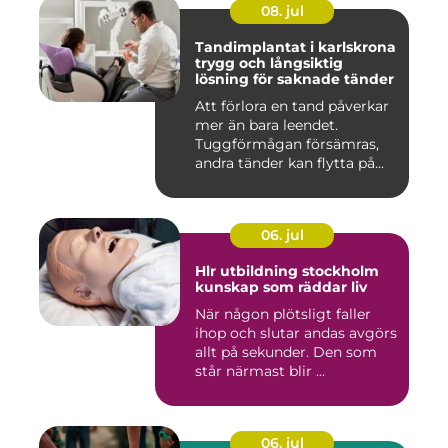
08. jul
Tandimplantat i karlskrona
trygg och långsiktig
lösning för saknade tänder
Att förlora en tand påverkar
mer än bara leendet.
Tuggförmågan försämras,
andra tänder kan flytta på...
06. jul
Hlr utbildning stockholm
kunskap som räddar liv
När någon plötsligt faller
ihop och slutar andas avgörs
allt på sekunder. Den som
står närmast blir ...
06. jul