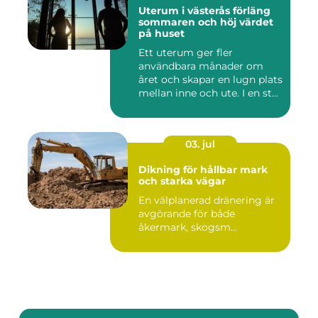
Uterum i västerås förläng
sommaren och höj värdet
på huset
Ett uterum ger fler
användbara månader om
året och skapar en lugn plats
mellan inne och ute. I en st...
03. jul
Dikning för hållbar mark
och starka vägar
En välplanerad dränering är
avgörande för både
åkermark, skogsm...