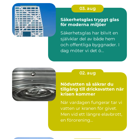
03. aug
Säkerhetsglas tryggt glas
för moderna miljöer
Säkerhetsglas har blivit en
självklar del av både hem
och offentliga byggnader. I
dag möter vi det ö...
02. aug
Nödvatten så säkrar du
tillgång till dricksvatten när
krisen kommer
När vardagen fungerar tar vi
vatten ur kranen för givet.
Men vid ett längre elavbrott,
en förorening...