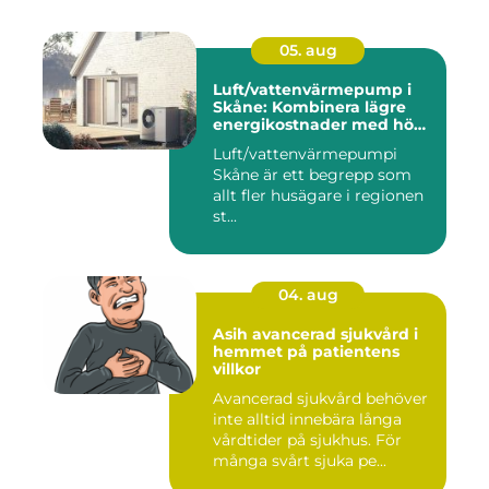
05. aug
Luft/vattenvärmepump i
Skåne: Kombinera lägre
energikostnader med hög
komfort
Luft/vattenvärmepumpi
Skåne är ett begrepp som
allt fler husägare i regionen
st...
04. aug
Asih avancerad sjukvård i
hemmet på patientens
villkor
Avancerad sjukvård behöver
inte alltid innebära långa
vårdtider på sjukhus. För
många svårt sjuka pe...