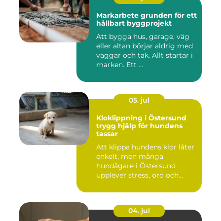
Markarbete grunden för ett
hållbart byggprojekt
Att bygga hus, garage, väg
eller altan börjar aldrig med
väggar och tak. Allt startar i
marken. Ett ...
05. jul
Kloklippning i Östersund
trygg hjälp för hundens
tassar
Att klippa hundens klor låter
enkelt, men många
hundägare i Östersund
upplever stress, oro och
iblan...
04. jul