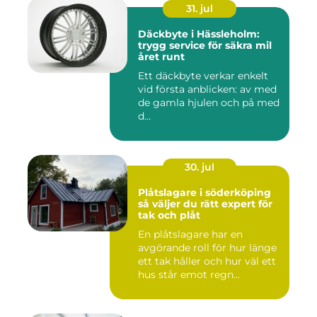
31. jul
Däckbyte i Hässleholm:
trygg service för säkra mil
året runt
Ett däckbyte verkar enkelt
vid första anblicken: av med
de gamla hjulen och på med
d...
30. jul
Plåtslagare i söderköping
så väljer du rätt expert för
tak och plåt
En plåtslagare har en
avgörande roll för hur länge
ett tak håller och hur väl ett
hus står emot regn...