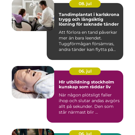
08. jul
Tandimplantat i karlskrona
trygg och långsiktig
lösning för saknade tänder
Att förlora en tand påverkar
mer än bara leendet.
Tuggförmågan försämras,
andra tänder kan flytta på...
06. jul
Hlr utbildning stockholm
kunskap som räddar liv
När någon plötsligt faller
ihop och slutar andas avgörs
allt på sekunder. Den som
står närmast blir ...
06. jul