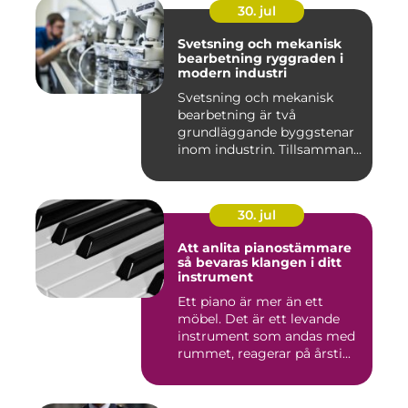
30. jul
Svetsning och mekanisk
bearbetning ryggraden i
modern industri
Svetsning och mekanisk
bearbetning är två
grundläggande byggstenar
inom industrin. Tillsammans
gör d...
30. jul
Att anlita pianostämmare
så bevaras klangen i ditt
instrument
Ett piano är mer än ett
möbel. Det är ett levande
instrument som andas med
rummet, reagerar på årsti...