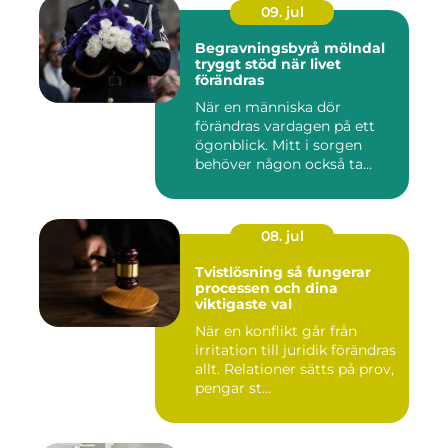
09. jul
Begravningsbyrå mölndal
tryggt stöd när livet
förändras
När en människa dör
förändras vardagen på ett
ögonblick. Mitt i sorgen
behöver någon också ta
ansvar...
08. jul
Tvistlösning så fungerar
processen och dina
viktigaste val
När en konflikt går från
irritation till juridik förändras
allt. Relationer sätts på prov,
pengar st...