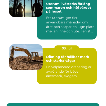
Uterum i västerås förläng
sommaren och höj värdet
på huset
Ett uterum ger fler
användbara månader om
året och skapar en lugn plats
mellan inne och ute. I en st...
03. jul
Dikning för hållbar mark
och starka vägar
En välplanerad dränering är
avgörande för både
åkermark, skogsm...