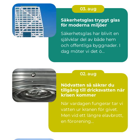
03. aug
Säkerhetsglas tryggt glas
för moderna miljöer
Säkerhetsglas har blivit en
självklar del av både hem
och offentliga byggnader. I
dag möter vi det ö...
02. aug
Nödvatten så säkrar du
tillgång till dricksvatten när
krisen kommer
När vardagen fungerar tar vi
vatten ur kranen för givet.
Men vid ett längre elavbrott,
en förorening...