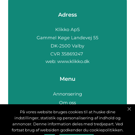
Adress
web:
www.klikko.dk
Menu
Annonsering
Om oss
Cookies
På vores website bruges cookies til at huske dine
indstillinger, statistik og personalisering af indhold og
Kontakta oss
annoncer. Denne information deles med tredjepart. Ved
Sitemap
fortsat brug af websiden godkender du cookiepolitikken.