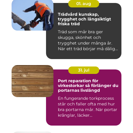
01. aug
Trädvård kunskap,
trygghet och långsiktigt
friska träd
Träd som mår bra ger
skugga, skönhet och
trygghet under många år.
När ett träd börjar må dåligt
kan ...
31. jul
Port reparation för
virkestorkar så förlänger du
portarnas livslängd
En fungerande torkprocess
står och faller ofta med hur
bra portarna mår. När portar
krånglar, läcker...