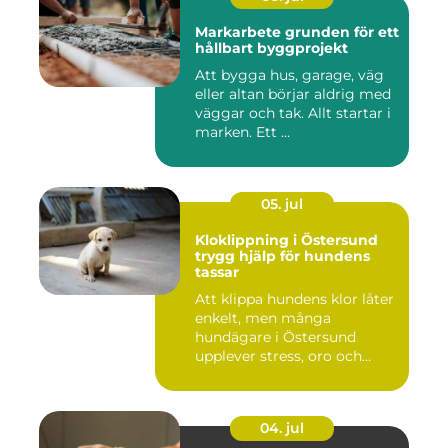
Markarbete grunden för ett
hållbart byggprojekt
Att bygga hus, garage, väg
eller altan börjar aldrig med
väggar och tak. Allt startar i
marken. Ett ...
05. jul
Kloklippning i Östersund
trygg hjälp för hundens
tassar
Att klippa hundens klor låter
enkelt, men många
hundägare i Östersund
upplever stress, oro och
iblan...
04. jul