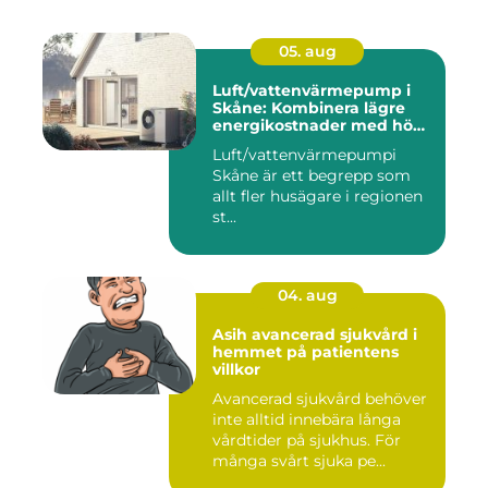
05. aug
Luft/vattenvärmepump i
Skåne: Kombinera lägre
energikostnader med hög
komfort
Luft/vattenvärmepumpi
Skåne är ett begrepp som
allt fler husägare i regionen
st...
04. aug
Asih avancerad sjukvård i
hemmet på patientens
villkor
Avancerad sjukvård behöver
inte alltid innebära långa
vårdtider på sjukhus. För
många svårt sjuka pe...