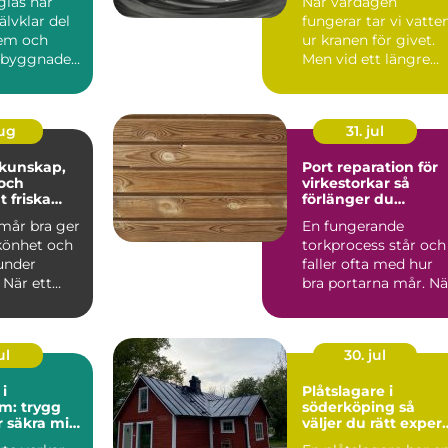
glas har
När vardagen
jälvklar del
fungerar tar vi vatte
em och
ur kranen för givet.
a byggnader.
Men vid ett längre
 vi det ö...
elavbrott, en
förorening...
aug
31. jul
Port reparation för
och
virkestorkar så
t friska
förlänger du
portarnas livslängd
mår bra ger
En fungerande
könhet och
torkprocess står och
under
faller ofta med hur
 När ett
bra portarna mår. Nä
r må dåligt
portar krånglar,
läcker...
ul
30. jul
i
Plåtslagare i
m: trygg
söderköping så
r säkra mil
väljer du rätt expert
för tak och plåt