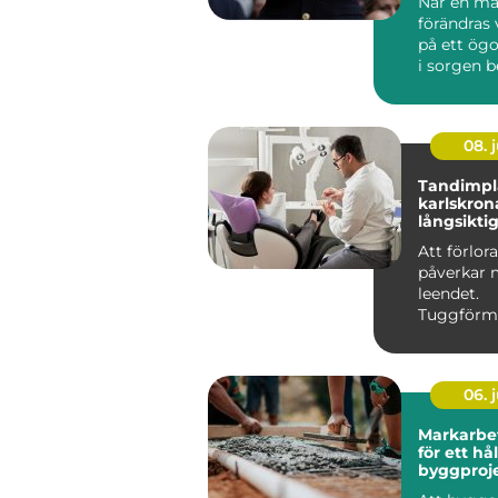
När en mä
förändras
på ett ögo
i sorgen 
någon ock
ansvar...
08. j
Tandimpla
karlskrona trygg 
långsiktig
saknade 
Att förlor
påverkar 
leendet.
Tuggförm
försämras
tänder kan 
06. j
Markarbete gru
för ett hå
byggproj