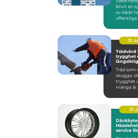
Säkerhets
blivit en s
av både h
offentlig
I dag möter
01. 
Trädvård kunskap,
trygghet 
långsiktig
träd
Träd som 
skugga, s
trygghet 
många år.
träd börja
kan ...
31. j
Däckbyte 
Hässlehol
service fö
året runt