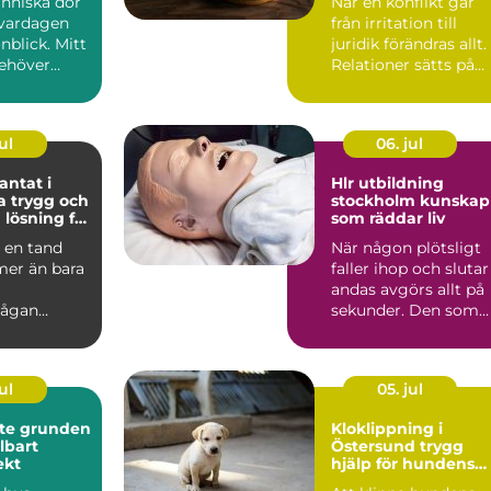
nniska dör
När en konflikt går
 vardagen
från irritation till
nblick. Mitt
juridik förändras allt.
behöver
Relationer sätts på
så ta
prov, pengar st...
ul
06. jul
ntat i
Hlr utbildning
och
stockholm kunskap
 lösning för
som räddar liv
tänder
a en tand
När någon plötsligt
mer än bara
faller ihop och slutar
andas avgörs allt på
ågan
sekunder. Den som
, andra
står närmast blir ...
flytta på...
ul
05. jul
nden
Kloklippning i
llbart
Östersund trygg
ekt
hjälp för hundens
tassar