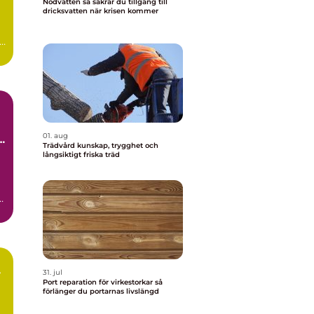
Nödvatten så säkrar du tillgång till
dricksvatten när krisen kommer
01. aug
la
Trädvård kunskap, trygghet och
långsiktigt friska träd
31. jul
Port reparation för virkestorkar så
förlänger du portarnas livslängd