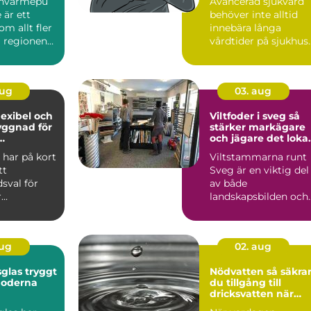
envärmepu
Avancerad sjukvård
komfort
 är ett
behöver inte alltid
m allt fler
innebära långa
i regionen
vårdtider på sjukhus.
För många svårt
sjuka pe...
aug
03. aug
flexibel och
Viltfoder i sveg så
yggnad för
stärker markägare
och jägare det loka
eter
viltet
l har på kort
Viltstammarna runt
tt
Sveg är en viktig del
sval för
av både
..
landskapsbilden och
kulturen. Älg, rådjur
och annat...
aug
02. aug
 tryggt
Nödvatten så säkrar
moderna
du tillgång till
dricksvatten när
krisen kommer