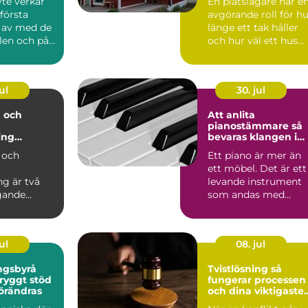
yte verkar
En plåtslagare har e
 första
avgörande roll för h
: av med de
länge ett tak håller
len och på
och hur väl ett hus
står emot regn...
ul
30. jul
 och
Att anlita
pianostämmare så
ing
bevaras klangen i
n i modern
ditt instrument
 och
Ett piano är mer än
ett möbel. Det är ett
ng är två
levande instrument
gande
som andas med
ar inom
rummet, reagerar på
årsti...
s gör d...
ul
08. jul
ngsbyrå
Tvistlösning så
fungerar processen
förändras
och dina viktigaste
val