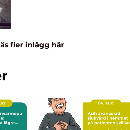
äs fler inlägg här
er
aug
04. aug
tenvärmepu
Asih avancerad
e:
sjukvård i hemmet
a lägre
på patientens villko
stnader