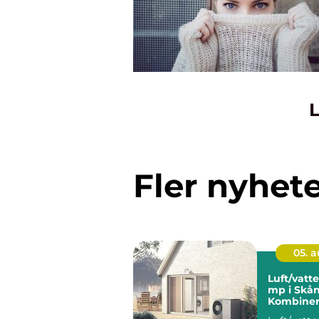
L
Fler nyhet
05. 
Luft/vat
mp i Skån
Kombiner
energiko