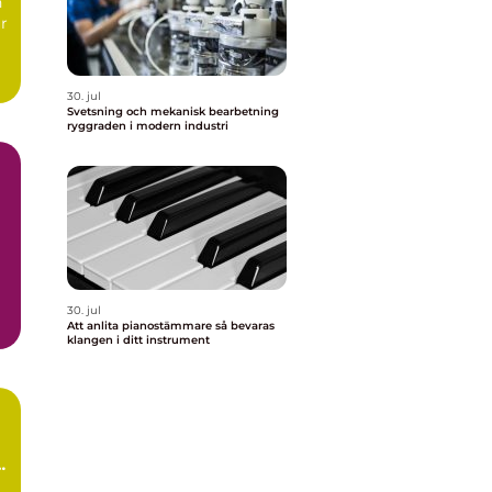
n
ur
30. jul
Svetsning och mekanisk bearbetning
ryggraden i modern industri
30. jul
Att anlita pianostämmare så bevaras
klangen i ditt instrument