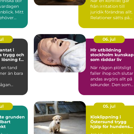
nniska dör
När en konflikt går
 vardagen
från irritation till
nblick. Mitt
juridik förändras allt.
behöver
Relationer sätts på
så ta
prov, pengar st...
ul
06. jul
ntat i
Hlr utbildning
och
stockholm kunskap
 lösning för
som räddar liv
tänder
a en tand
När någon plötsligt
mer än bara
faller ihop och slutar
andas avgörs allt på
ågan
sekunder. Den som
, andra
står närmast blir ...
flytta på...
ul
05. jul
nden
Kloklippning i
llbart
Östersund trygg
ekt
hjälp för hundens
tassar