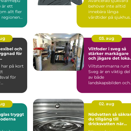
envärmepu
Avancerad sjukvård
komfort
 är ett
behöver inte alltid
m allt fler
innebära långa
i regionen
vårdtider på sjukhus.
För många svårt
sjuka pe...
aug
03. aug
flexibel och
Viltfoder i sveg så
yggnad för
stärker markägare
och jägare det loka
eter
viltet
l har på kort
Viltstammarna runt
tt
Sveg är en viktig del
sval för
av både
..
landskapsbilden och
kulturen. Älg, rådjur
och annat...
aug
02. aug
 tryggt
Nödvatten så säkrar
moderna
du tillgång till
dricksvatten när
krisen kommer