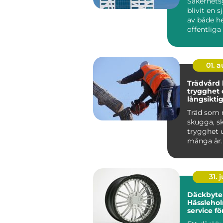
Säkerhets
blivit en s
av både h
offentlig
I dag möter
01. 
Trädvård kunskap,
trygghet 
långsiktig
träd
Träd som 
skugga, s
trygghet 
många år.
träd börja
kan ...
31. j
Däckbyte 
Hässlehol
service fö
året runt