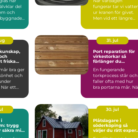
glas har
När vardagen
jälvklar del
fungerar tar vi vatte
em och
ur kranen för givet.
a byggnader.
Men vid ett längre
 vi det ö...
elavbrott, en
förorening...
aug
31. jul
Port reparation för
och
virkestorkar så
t friska
förlänger du
portarnas livslängd
mår bra ger
En fungerande
könhet och
torkprocess står och
under
faller ofta med hur
 När ett
bra portarna mår. Nä
r må dåligt
portar krånglar,
läcker...
ul
30. jul
i
Plåtslagare i
m: trygg
söderköping så
r säkra mil
väljer du rätt expert
för tak och plåt