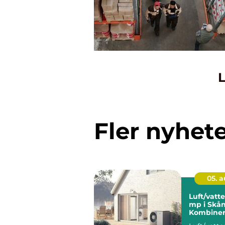
L
Fler nyhet
05. 
Luft/vat
mp i Skån
Kombiner
energiko