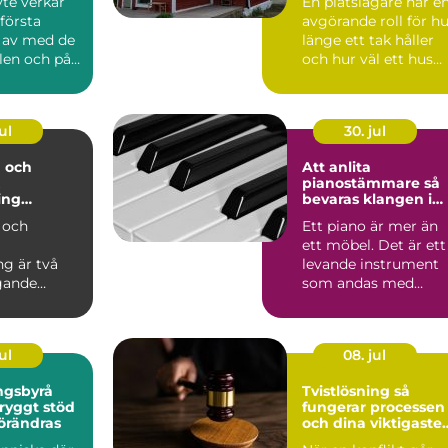
yte verkar
En plåtslagare har e
 första
avgörande roll för h
: av med de
länge ett tak håller
len och på
och hur väl ett hus
står emot regn...
ul
30. jul
 och
Att anlita
pianostämmare så
ing
bevaras klangen i
n i modern
ditt instrument
 och
Ett piano är mer än
ett möbel. Det är ett
ng är två
levande instrument
gande
som andas med
ar inom
rummet, reagerar på
årsti...
s gör d...
ul
08. jul
ngsbyrå
Tvistlösning så
fungerar processen
förändras
och dina viktigaste
val