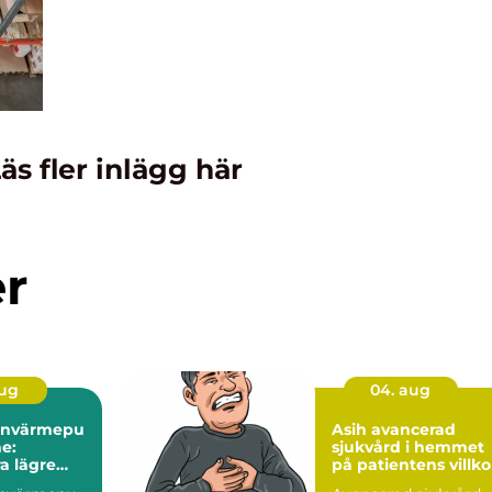
äs fler inlägg här
er
aug
04. aug
tenvärmepu
Asih avancerad
e:
sjukvård i hemmet
a lägre
på patientens villko
stnader