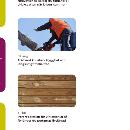
Nödvatten så säkrar du tillgång till
dricksvatten när krisen kommer
01. aug
la
Trädvård kunskap, trygghet och
långsiktigt friska träd
31. jul
Port reparation för virkestorkar så
förlänger du portarnas livslängd