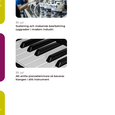
n
ur
30. jul
Svetsning och mekanisk bearbetning
ryggraden i modern industri
30. jul
Att anlita pianostämmare så bevaras
klangen i ditt instrument