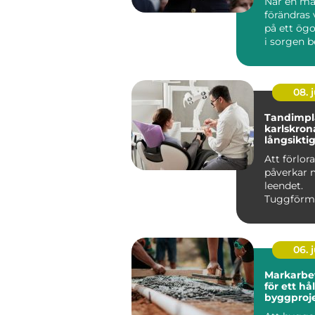
När en mä
förändras
på ett ögo
i sorgen 
någon ock
ansvar...
08. j
Tandimpla
karlskrona trygg 
långsiktig
saknade 
Att förlor
påverkar 
leendet.
Tuggförm
försämras
tänder kan 
06. j
Markarbete gru
för ett hå
byggproj