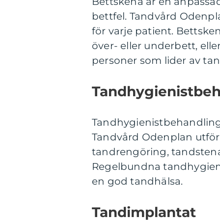
Bettskena är en anpassad
bettfel. Tandvård Odenpl
för varje patient. Bettske
över- eller underbett, ell
personer som lider av tan
Tandhygienistbeh
Tandhygienistbehandling ä
Tandvård Odenplan utför 
tandrengöring, tandstena
Regelbundna tandhygienis
en god tandhälsa.
Tandimplantat