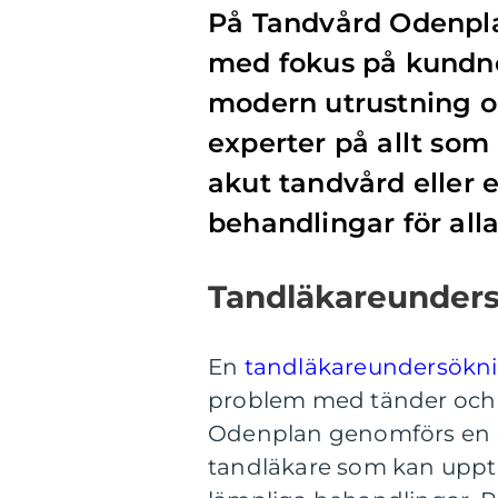
På Tandvård Odenpla
med fokus på kundnö
modern utrustning o
experter på allt som
akut tandvård eller e
behandlingar för all
Tandläkareunder
En
tandläkareundersöknin
problem med tänder och t
Odenplan genomförs en 
tandläkare som kan upp