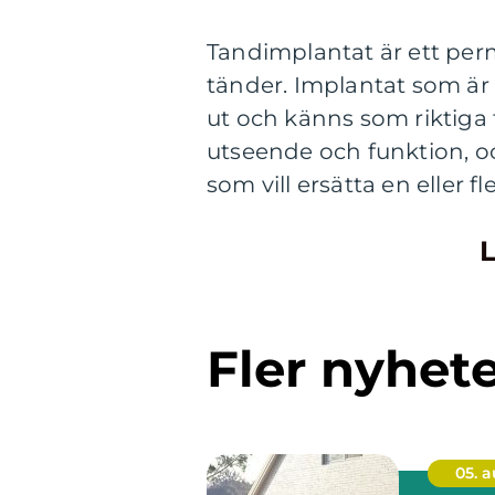
Tandimplantat är ett perm
tänder. I
mplantat som är 
ut och känns som riktiga
utseende och funktion, oc
som vill ersätta en eller f
L
Fler nyhet
05. 