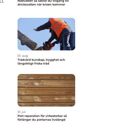
tt
Nödvatten så säkrar du tillgång till
dricksvatten när krisen kommer
01. aug
Trädvård kunskap, trygghet och
långsiktigt friska träd
31. jul
Port reparation för virkestorkar så
förlänger du portarnas livslängd