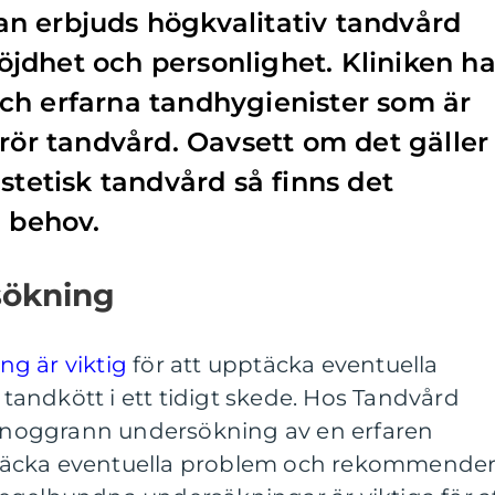
n erbjuds högkvalitativ tandvård
jdhet och personlighet. Kliniken ha
ch erfarna tandhygienister som är
 rör tandvård. Oavsett om det gäller
stetisk tandvård så finns det
a behov.
sökning
g är viktig
för att upptäcka eventuella
andkött i ett tidigt skede. Hos Tandvård
noggrann undersökning av en erfaren
täcka eventuella problem och rekommende