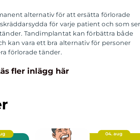
anent alternativ för att ersätta förlorade
skräddarsydda för varje patient och som se
 tänder. Tandimplantat kan förbättra både
h kan vara ett bra alternativ för personer
lera förlorade tänder.
äs fler inlägg här
er
aug
04. aug