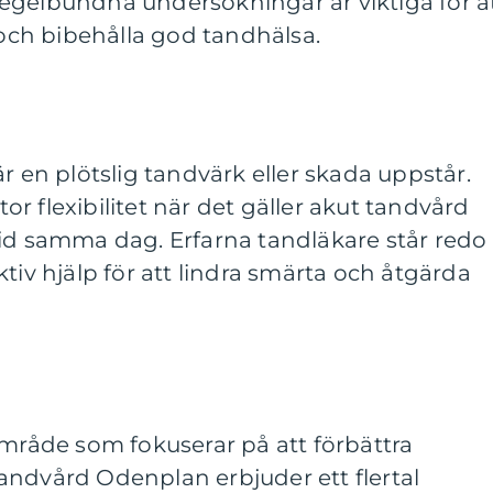
egelbundna undersökningar är viktiga för a
ch bibehålla god tandhälsa.
r en plötslig tandvärk eller skada uppstår.
r flexibilitet när det gäller akut tandvård
tid samma dag. Erfarna tandläkare står redo
tiv hjälp för att lindra smärta och åtgärda
område som fokuserar på att förbättra
andvård Odenplan erbjuder ett flertal