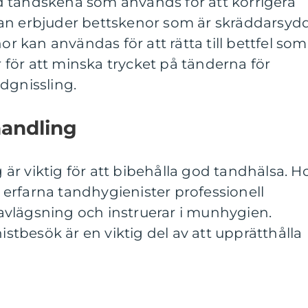
 tandskena som används för att korrigera
an erbjuder bettskenor som är skräddarsyd
nor kan användas för att rätta till bettfel som
er för att minska trycket på tänderna för
dgnissling.
andling
r viktig för att bibehålla god tandhälsa. H
erfarna tandhygienister professionell
vlägsning och instruerar i munhygien.
tbesök är en viktig del av att upprätthålla