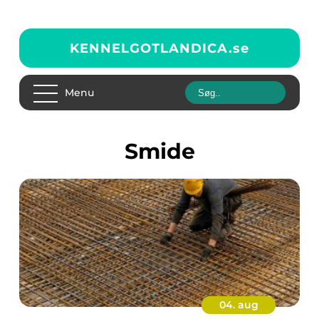
KENNELGOTLANDICA.
se
Menu
Smide
04. aug