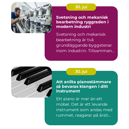
30. jul
Svetsning och mekanisk
bearbetning ryggraden i
modern industri
Svetsning och mekanisk
bearbetning är två
grundläggande byggstenar
inom industrin. Tillsammans
gör d...
30. jul
Att anlita pianostämmare
så bevaras klangen i ditt
instrument
Ett piano är mer än ett
möbel. Det är ett levande
instrument som andas med
rummet, reagerar på årsti...