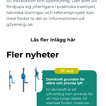
till installation och uppföljning. Den som vill
fördjupa sig ytterligare i praktiska exempel,
tekniska lösningar och referensprojekt kan
med fördel ta del av informationen på
g2venergi.se.
Läs fler inlägg här
Fler nyheter
07. aug
Domkraft grunden för
säkra och precisa lyft
En domkraft är ett
lyftverktyg som används för
att höja tunga objekt, till
exempel fordon, maskiner ...