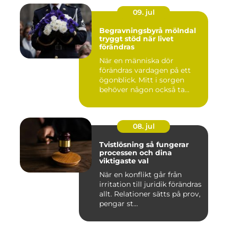
09. jul
Begravningsbyrå mölndal
tryggt stöd när livet
förändras
När en människa dör
förändras vardagen på ett
ögonblick. Mitt i sorgen
behöver någon också ta
ansvar...
08. jul
Tvistlösning så fungerar
processen och dina
viktigaste val
När en konflikt går från
irritation till juridik förändras
allt. Relationer sätts på prov,
pengar st...