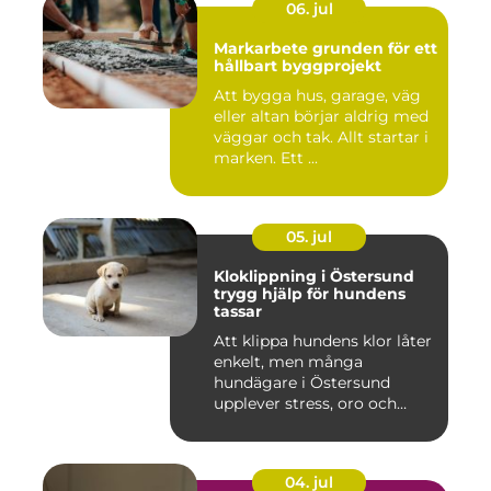
06. jul
Markarbete grunden för ett
hållbart byggprojekt
Att bygga hus, garage, väg
eller altan börjar aldrig med
väggar och tak. Allt startar i
marken. Ett ...
05. jul
Kloklippning i Östersund
trygg hjälp för hundens
tassar
Att klippa hundens klor låter
enkelt, men många
hundägare i Östersund
upplever stress, oro och
iblan...
04. jul