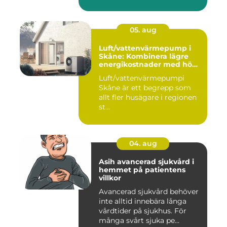
05. aug
Luft/vattenvärmepump i
Skåne: Kombinera lägre
energikostnader med hög
komfort
Luft/vattenvärmepumpi
Skåne är ett begrepp som
allt fler husägare i regionen
st...
04. aug
Asih avancerad sjukvård i
hemmet på patientens
villkor
Avancerad sjukvård behöver
inte alltid innebära långa
vårdtider på sjukhus. För
många svårt sjuka pe...