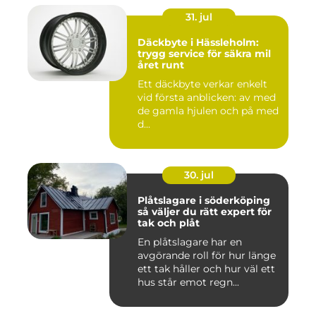
31. jul
Däckbyte i Hässleholm:
trygg service för säkra mil
året runt
Ett däckbyte verkar enkelt
vid första anblicken: av med
de gamla hjulen och på med
d...
30. jul
Plåtslagare i söderköping
så väljer du rätt expert för
tak och plåt
En plåtslagare har en
avgörande roll för hur länge
ett tak håller och hur väl ett
hus står emot regn...