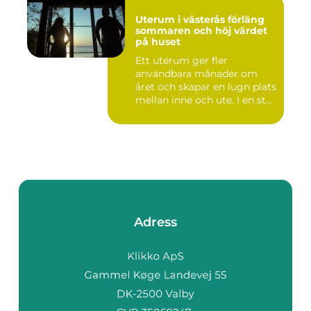
Uterum i västerås förläng
sommaren och höj värdet
på huset
Ett uterum ger fler
användbara månader om
året och skapar en lugn plats
mellan inne och ute. I en st...
Adress