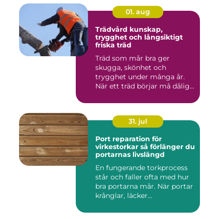
01. aug
Trädvård kunskap,
trygghet och långsiktigt
friska träd
Träd som mår bra ger
skugga, skönhet och
trygghet under många år.
När ett träd börjar må dåligt
kan ...
31. jul
Port reparation för
virkestorkar så förlänger du
portarnas livslängd
En fungerande torkprocess
står och faller ofta med hur
bra portarna mår. När portar
krånglar, läcker...