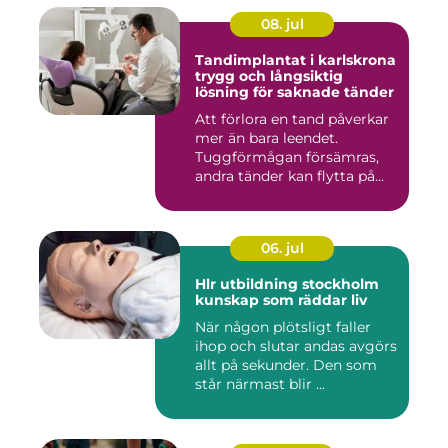
08. jul
Tandimplantat i karlskrona
trygg och långsiktig
lösning för saknade tänder
Att förlora en tand påverkar
mer än bara leendet.
Tuggförmågan försämras,
andra tänder kan flytta på...
06. jul
Hlr utbildning stockholm
kunskap som räddar liv
När någon plötsligt faller
ihop och slutar andas avgörs
allt på sekunder. Den som
står närmast blir ...