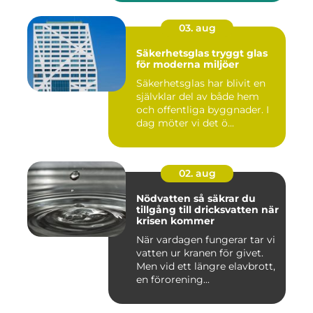
03. aug
Säkerhetsglas tryggt glas
för moderna miljöer
Säkerhetsglas har blivit en
självklar del av både hem
och offentliga byggnader. I
dag möter vi det ö...
02. aug
Nödvatten så säkrar du
tillgång till dricksvatten när
krisen kommer
När vardagen fungerar tar vi
vatten ur kranen för givet.
Men vid ett längre elavbrott,
en förorening...