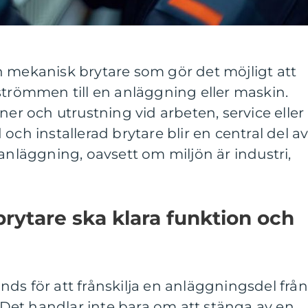
n mekanisk brytare som gör det möjligt att
strömmen till en anläggning eller maskin.
ner och utrustning vid arbeten, service eller
och installerad brytare blir en central del a
lanläggning, oavsett om miljön är industri,
rytare ska klara funktion och
ds för att frånskilja en anläggningsdel från
. Det handlar inte bara om att stänga av en