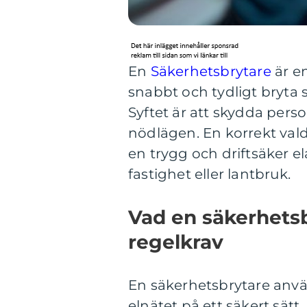
En
Säkerhetsbrytare
är e
snabbt och tydligt bryta 
Syftet är att skydda perso
nödlägen. En korrekt vald 
en trygg och driftsäker e
fastighet eller lantbruk.
Vad en säkerhetsb
regelkrav
En säkerhetsbrytare använ
elnätet på ett säkert sätt