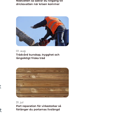
Nödvatten så säkrar du tillgång till
dricksvatten när krisen kommer
01. aug
Trädvård kunskap, trygghet och
långsiktigt friska träd
t
31. jul
Port reparation för virkestorkar så
t
förlänger du portarnas livslängd