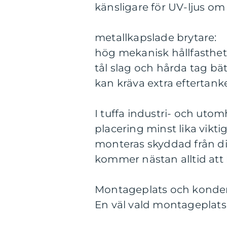
känsligare för UV-ljus om
metallkapslade brytare:
hög mekanisk hållfasthet
tål slag och hårda tag bät
kan kräva extra eftertank
I tuffa industri- och uto
placering minst lika vikt
monteras skyddad från dir
kommer nästan alltid att 
Montageplats och konde
En väl vald montageplats 