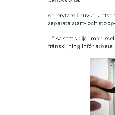
behövs ofta:
en brytare i huvudkretse
separata start- och stopp
På så sätt skiljer man me
frånskiljning inför arbete