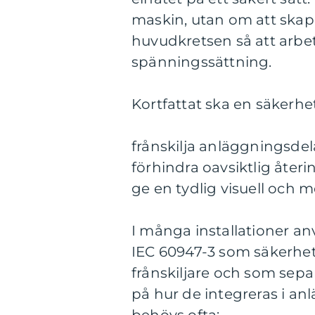
maskin, utan om att skapa
huvudkretsen så att arbete
spänningssättning.
Kortfattat ska en säkerhe
frånskilja anläggningsdela
förhindra oavsiktlig åte
ge en tydlig visuell och m
I många installationer an
IEC 60947-3 som säkerhe
frånskiljare och som sepa
på hur de integreras i an