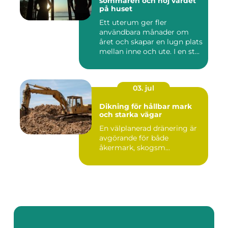
sommaren och höj värdet
på huset
Ett uterum ger fler
användbara månader om
året och skapar en lugn plats
mellan inne och ute. I en st...
03. jul
Dikning för hållbar mark
och starka vägar
En välplanerad dränering är
avgörande för både
åkermark, skogsm...