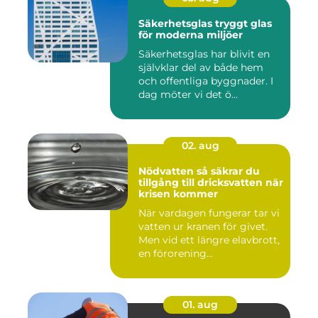
Säkerhetsglas tryggt glas
för moderna miljöer
Säkerhetsglas har blivit en
självklar del av både hem
och offentliga byggnader. I
dag möter vi det ö...
02. aug
Nödvatten så säkrar du
tillgång till dricksvatten när
krisen kommer
När vardagen fungerar tar vi
vatten ur kranen för givet.
Men vid ett längre elavbrott,
en förorening...
01. aug