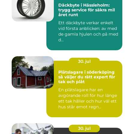
Däckbyte i Hässleholm:
trygg service för säkra mil
året runt
Ett däckbyte verkar enkelt
vid första anblicken: av med
de gamla hjulen och på med
d...
30. jul
Plåtslagare i söderköping
så väljer du rätt expert för
tak och plåt
En plåtslagare har en
avgörande roll för hur länge
ett tak håller och hur väl ett
hus står emot regn...
30. jul