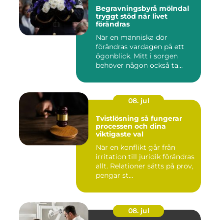
Begravningsbyrå mölndal
tryggt stöd när livet
förändras
När en människa dör
förändras vardagen på ett
ögonblick. Mitt i sorgen
behöver någon också ta
ansvar...
08. jul
Tvistlösning så fungerar
processen och dina
viktigaste val
När en konflikt går från
irritation till juridik förändras
allt. Relationer sätts på prov,
pengar st...
08. jul