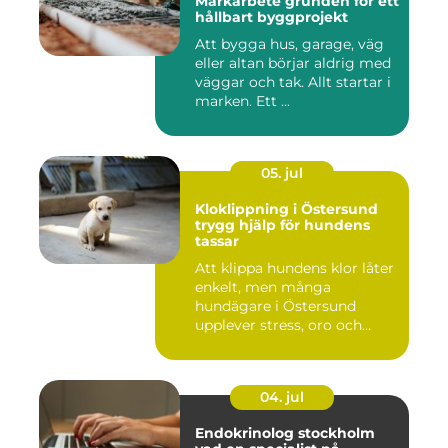
Markarbete grunden för ett
hållbart byggprojekt
Att bygga hus, garage, väg
eller altan börjar aldrig med
väggar och tak. Allt startar i
marken. Ett ...
05. jul
Kloklippning i Östersund
trygg hjälp för hundens
tassar
Att klippa hundens klor låter
enkelt, men många
hundägare i Östersund
upplever stress, oro och
iblan...
04. jul
Endokrinolog stockholm