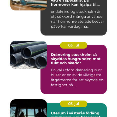
vad en specialist på
hormoner kan hjälpa till
med
endokrinolog stockholm är
ett sökkord många använder
när hormonrelaterade besvär
påverkar vardag, hä...
03. jul
Dränering stockholm så
skyddas husgrunden mot
fukt och skador
En väl utförd dränering runt
huset är en av de viktigaste
åtgärderna för att skydda en
fastighet på ...
03. jul
Uterum i västerås förläng