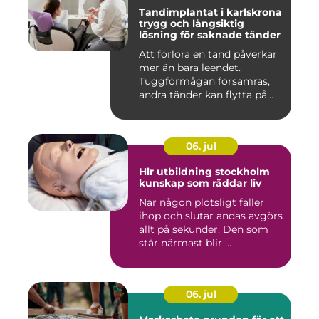
Tandimplantat i karlskrona
trygg och långsiktig
lösning för saknade tänder
Att förlora en tand påverkar
mer än bara leendet.
Tuggförmågan försämras,
andra tänder kan flytta på...
06. jul
Hlr utbildning stockholm
kunskap som räddar liv
När någon plötsligt faller
ihop och slutar andas avgörs
allt på sekunder. Den som
står närmast blir ...
06. jul