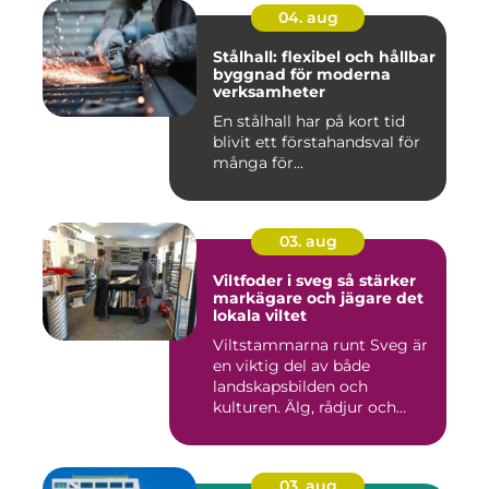
04. aug
Stålhall: flexibel och hållbar
byggnad för moderna
verksamheter
En stålhall har på kort tid
blivit ett förstahandsval för
många för...
03. aug
Viltfoder i sveg så stärker
markägare och jägare det
lokala viltet
Viltstammarna runt Sveg är
en viktig del av både
landskapsbilden och
kulturen. Älg, rådjur och
annat...
03. aug