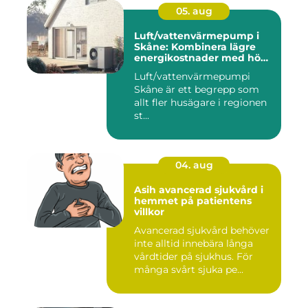
05. aug
Luft/vattenvärmepump i
Skåne: Kombinera lägre
energikostnader med hög
komfort
Luft/vattenvärmepumpi
Skåne är ett begrepp som
allt fler husägare i regionen
st...
04. aug
Asih avancerad sjukvård i
hemmet på patientens
villkor
Avancerad sjukvård behöver
inte alltid innebära långa
vårdtider på sjukhus. För
många svårt sjuka pe...