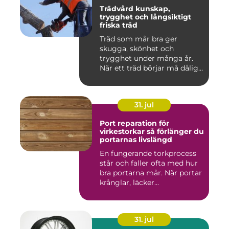
Trädvård kunskap,
trygghet och långsiktigt
friska träd
Träd som mår bra ger
skugga, skönhet och
trygghet under många år.
När ett träd börjar må dåligt
kan ...
31. jul
Port reparation för
virkestorkar så förlänger du
portarnas livslängd
En fungerande torkprocess
står och faller ofta med hur
bra portarna mår. När portar
krånglar, läcker...
31. jul