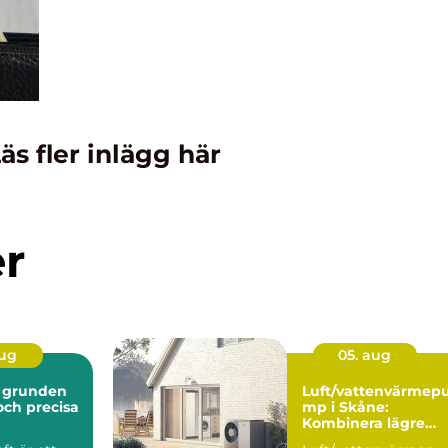
äs fler inlägg här
er
aug
05. aug
n
Luft/vattenvärmep
och precisa
mp i Skåne:
Kombinera lägre
energikostnader