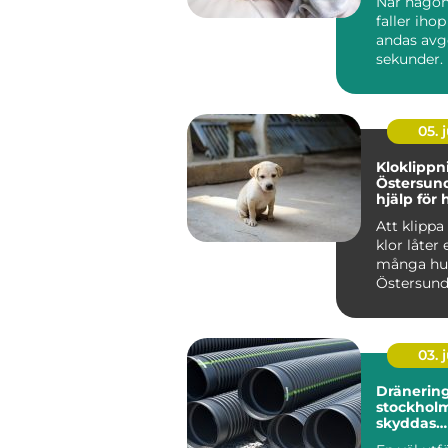
När någon
faller ihop
andas avgö
sekunder.
står närmas
05. j
Kloklippn
Östersund try
hjälp för
tassar
Att klipp
klor låter
många hu
Östersund
stress, oro
03. j
Dränerin
stockholm 
skyddas
husgrund