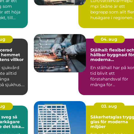
t är ett
Luft/vattenvärmepu
med hög komfort
yg som
mpi Skåne är ett
r att höja
begrepp som allt fle
t, till
husägare i regionen
ordon,
st...
.
aug
04. aug
Stålhall: flexibel oc
 i hemmet
hållbar byggnad fö
ens villkor
moderna
verksamheter
 sjukvård
En stålhall har på ko
te alltid
tid blivit ett
långa
förstahandsval för
på sjukhus.
många för...
 svårt
aug
03. aug
sveg så
Säkerhetsglas tryggt
markägare
glas för moderna
e det lokala
miljöer