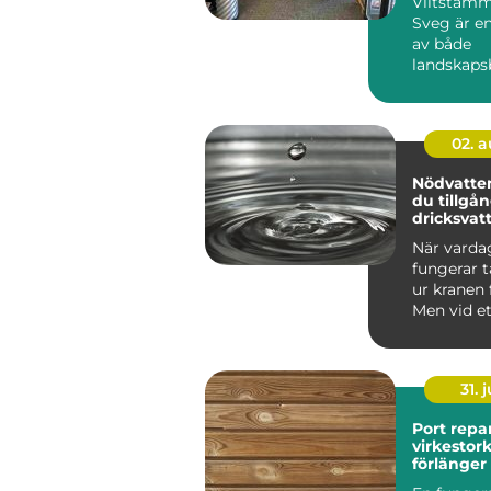
Viltstamm
Sveg är en
av både
landskaps
kulturen. 
och annat.
02. 
Nödvatten så säk
du tillgång
dricksvat
krisen k
När varda
fungerar t
ur kranen 
Men vid et
elavbrott,
förorening.
31. j
Port repar
virkestorka
förlänger
portarnas