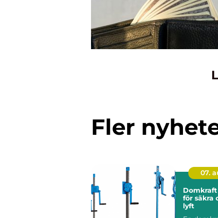
L
Fler nyhet
07. 
Domkraft grunde
för säkra 
lyft