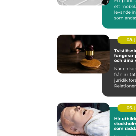
Ett piano 
ett möbel.
levande i
som anda
rummet, r
årsti...
08. j
Tvistlösnin
fungerar 
och dina 
val
När en kon
från irritat
juridik för
Relationer
prov, penga
06. j
Hlr utbil
stockholm kunsk
som rädda