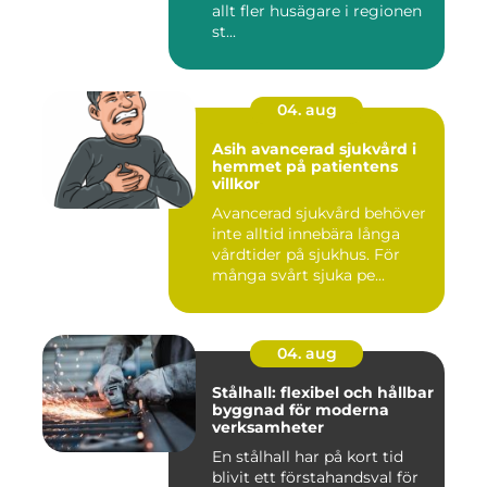
allt fler husägare i regionen
st...
04. aug
Asih avancerad sjukvård i
hemmet på patientens
villkor
Avancerad sjukvård behöver
inte alltid innebära långa
vårdtider på sjukhus. För
många svårt sjuka pe...
04. aug
Stålhall: flexibel och hållbar
byggnad för moderna
verksamheter
En stålhall har på kort tid
blivit ett förstahandsval för