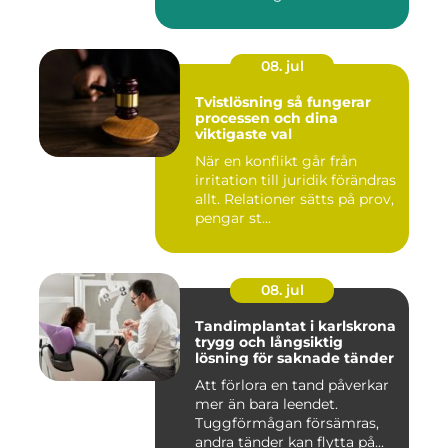
ansvar...
08. jul
Tvistlösning så fungerar
processen och dina
viktigaste val
När en konflikt går från
irritation till juridik förändras
allt. Relationer sätts på prov,
pengar st...
08. jul
Tandimplantat i karlskrona
trygg och långsiktig
lösning för saknade tänder
Att förlora en tand påverkar
mer än bara leendet.
Tuggförmågan försämras,
andra tänder kan flytta på...