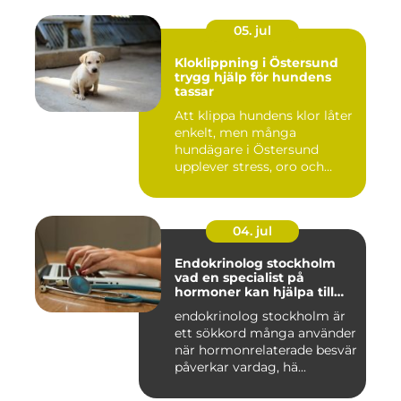
05. jul
Kloklippning i Östersund
trygg hjälp för hundens
tassar
Att klippa hundens klor låter
enkelt, men många
hundägare i Östersund
upplever stress, oro och
iblan...
04. jul
Endokrinolog stockholm
vad en specialist på
hormoner kan hjälpa till
med
endokrinolog stockholm är
ett sökkord många använder
när hormonrelaterade besvär
påverkar vardag, hä...