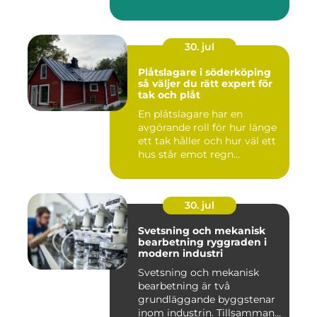
30. jul
Plåtslagare i söderköping
så väljer du rätt expert för
tak och plåt
En plåtslagare har en
avgörande roll för hur länge
ett tak håller och hur väl ett
hus står emot regn...
30. jul
Svetsning och mekanisk
bearbetning ryggraden i
modern industri
Svetsning och mekanisk
bearbetning är två
grundläggande byggstenar
inom industrin. Tillsammans