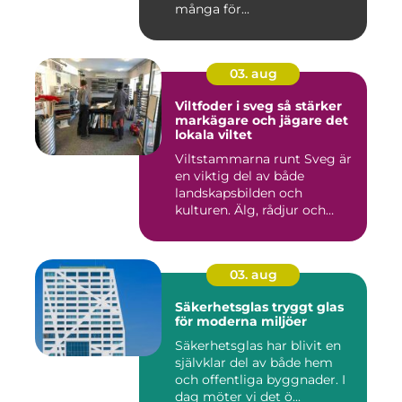
många för...
03. aug
Viltfoder i sveg så stärker
markägare och jägare det
lokala viltet
Viltstammarna runt Sveg är
en viktig del av både
landskapsbilden och
kulturen. Älg, rådjur och
annat...
03. aug
Säkerhetsglas tryggt glas
för moderna miljöer
Säkerhetsglas har blivit en
självklar del av både hem
och offentliga byggnader. I
dag möter vi det ö...