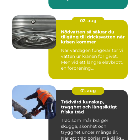
02. aug
Nödvatten så säkrar du
tillgång till dricksvatten när
krisen kommer
När vardagen fungerar tar vi
vatten ur kranen för givet.
Men vid ett längre elavbrott,
en förorening...
01. aug
Trädvård kunskap,
trygghet och långsiktigt
friska träd
Träd som mår bra ger
skugga, skönhet och
trygghet under många år.
När ett träd börjar må dåligt