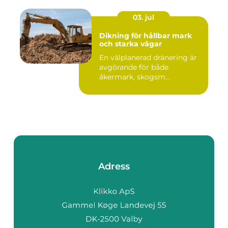
03. jul
Dikning för hållbar mark
och starka vägar
En välplanerad dränering är
avgörande för både
åkermark, skogsm...
Adress