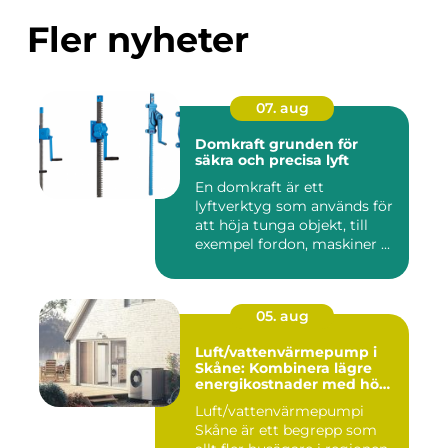
Fler nyheter
07. aug
Domkraft grunden för
säkra och precisa lyft
En domkraft är ett
lyftverktyg som används för
att höja tunga objekt, till
exempel fordon, maskiner ...
05. aug
Luft/vattenvärmepump i
Skåne: Kombinera lägre
energikostnader med hög
komfort
Luft/vattenvärmepumpi
Skåne är ett begrepp som