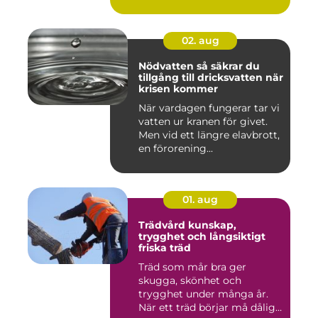
02. aug
Nödvatten så säkrar du
tillgång till dricksvatten när
krisen kommer
När vardagen fungerar tar vi
vatten ur kranen för givet.
Men vid ett längre elavbrott,
en förorening...
01. aug
Trädvård kunskap,
trygghet och långsiktigt
friska träd
Träd som mår bra ger
skugga, skönhet och
trygghet under många år.
När ett träd börjar må dåligt