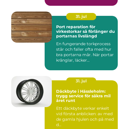
kan ...
31. jul
Port reparation för
virkestorkar så förlänger du
portarnas livslängd
En fungerande torkprocess
står och faller ofta med hur
bra portarna mår. När portar
krånglar, läcker...
31. jul
Däckbyte i Hässleholm:
trygg service för säkra mil
året runt
Ett däckbyte verkar enkelt
vid första anblicken: av med
de gamla hjulen och på med
d...