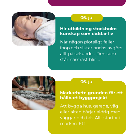
06. jul
Hlr utbildning stockholm
kunskap som räddar liv
När någon plötsligt faller
ihop och slutar andas avgörs
allt på sekunder. Den som
står närmast blir ...
06. jul
Markarbete grunden för ett
hållbart byggprojekt
Att bygga hus, garage, väg
eller altan börjar aldrig med
väggar och tak. Allt startar i
marken. Ett ...