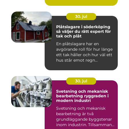
30. jul
Plåtslagare i söderköping
så väljer du rätt expert för
tak och plåt
En plåtslagare har en
avgörande roll för hur länge
ett tak håller och hur väl ett
hus står emot regn...
30. jul
Svetsning och mekanisk
bearbetning ryggraden i
modern industri
Svetsning och mekanisk
bearbetning är två
grundläggande byggstenar
inom industrin. Tillsammans