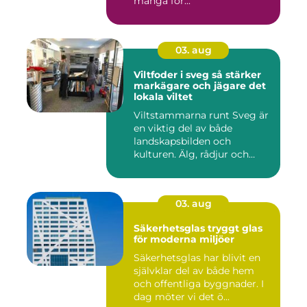
många för...
03. aug
Viltfoder i sveg så stärker
markägare och jägare det
lokala viltet
Viltstammarna runt Sveg är
en viktig del av både
landskapsbilden och
kulturen. Älg, rådjur och
annat...
03. aug
Säkerhetsglas tryggt glas
för moderna miljöer
Säkerhetsglas har blivit en
självklar del av både hem
och offentliga byggnader. I
dag möter vi det ö...