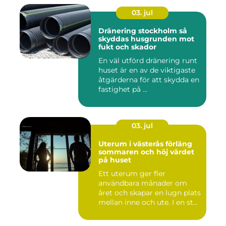
03. jul
Dränering stockholm så
skyddas husgrunden mot
fukt och skador
En väl utförd dränering runt
huset är en av de viktigaste
åtgärderna för att skydda en
fastighet på ...
03. jul
Uterum i västerås förläng
sommaren och höj värdet
på huset
Ett uterum ger fler
användbara månader om
året och skapar en lugn plats
mellan inne och ute. I en st...