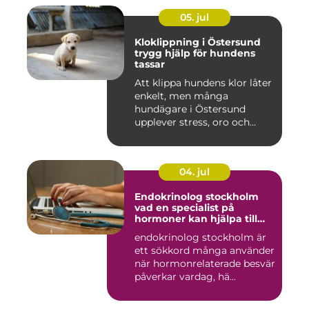
05. jul
Kloklippning i Östersund
trygg hjälp för hundens
tassar
Att klippa hundens klor låter
enkelt, men många
hundägare i Östersund
upplever stress, oro och
iblan...
04. jul
Endokrinolog stockholm
vad en specialist på
hormoner kan hjälpa till
med
endokrinolog stockholm är
ett sökkord många använder
när hormonrelaterade besvär
påverkar vardag, hä...