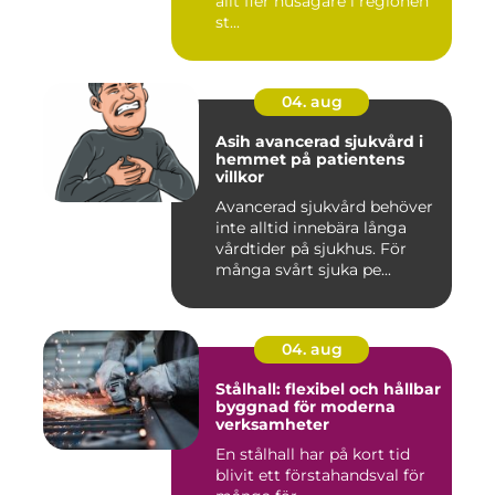
allt fler husägare i regionen
st...
04. aug
Asih avancerad sjukvård i
hemmet på patientens
villkor
Avancerad sjukvård behöver
inte alltid innebära långa
vårdtider på sjukhus. För
många svårt sjuka pe...
04. aug
Stålhall: flexibel och hållbar
byggnad för moderna
verksamheter
En stålhall har på kort tid
blivit ett förstahandsval för