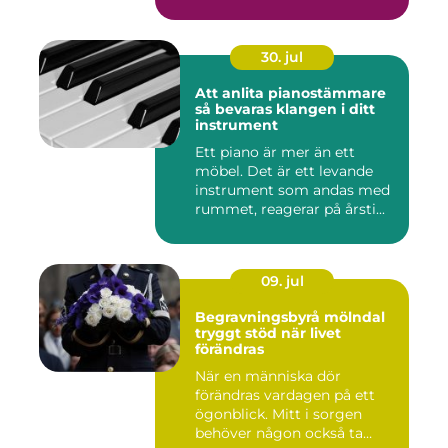
gör d...
30. jul
Att anlita pianostämmare
så bevaras klangen i ditt
instrument
Ett piano är mer än ett
möbel. Det är ett levande
instrument som andas med
rummet, reagerar på årsti...
09. jul
Begravningsbyrå mölndal
tryggt stöd när livet
förändras
När en människa dör
förändras vardagen på ett
ögonblick. Mitt i sorgen
behöver någon också ta