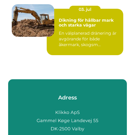
03. jul
Dikning för hållbar mark
och starka vägar
En välplanerad dränering är
avgörande för både
åkermark, skogsm...
Adress