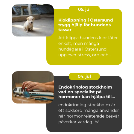
05. jul
Kloklippning i Östersund
trygg hjälp för hundens
tassar
Att klippa hundens klor låter
enkelt, men många
hundägare i Östersund
upplever stress, oro och
iblan...
04. jul
Endokrinolog stockholm
vad en specialist på
hormoner kan hjälpa till
med
endokrinolog stockholm är
ett sökkord många använder
när hormonrelaterade besvär
påverkar vardag, hä...