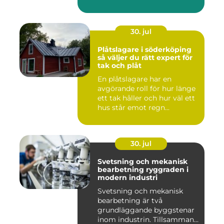
30. jul
Plåtslagare i söderköping
så väljer du rätt expert för
tak och plåt
En plåtslagare har en
avgörande roll för hur länge
ett tak håller och hur väl ett
hus står emot regn...
30. jul
Svetsning och mekanisk
bearbetning ryggraden i
modern industri
Svetsning och mekanisk
bearbetning är två
grundläggande byggstenar
inom industrin. Tillsammans