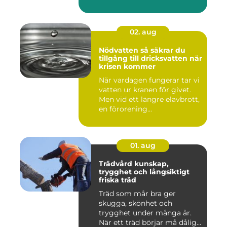
02. aug
Nödvatten så säkrar du
tillgång till dricksvatten när
krisen kommer
När vardagen fungerar tar vi
vatten ur kranen för givet.
Men vid ett längre elavbrott,
en förorening...
01. aug
Trädvård kunskap,
trygghet och långsiktigt
friska träd
Träd som mår bra ger
skugga, skönhet och
trygghet under många år.
När ett träd börjar må dåligt