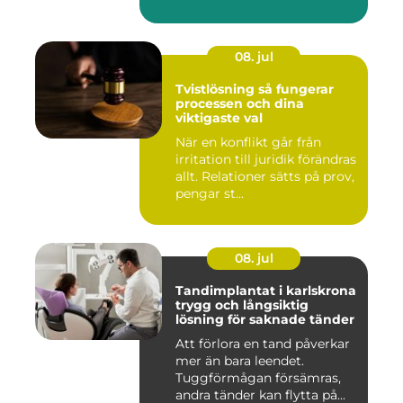
ansvar...
08. jul
Tvistlösning så fungerar
processen och dina
viktigaste val
När en konflikt går från
irritation till juridik förändras
allt. Relationer sätts på prov,
pengar st...
08. jul
Tandimplantat i karlskrona
trygg och långsiktig
lösning för saknade tänder
Att förlora en tand påverkar
mer än bara leendet.
Tuggförmågan försämras,
andra tänder kan flytta på...