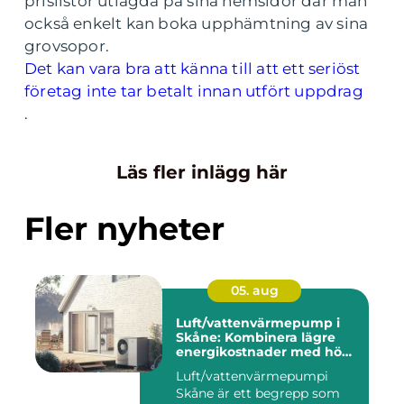
prislistor utlagda på sina hemsidor där man
också enkelt kan boka upphämtning av sina
grovsopor.
Det kan vara bra att känna till att ett seriöst
företag inte tar betalt innan utfört uppdrag
.
Läs fler inlägg här
Fler nyheter
05. aug
Luft/vattenvärmepump i
Skåne: Kombinera lägre
energikostnader med hög
komfort
Luft/vattenvärmepumpi
Skåne är ett begrepp som