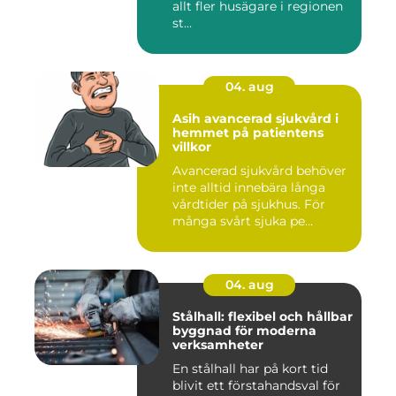
allt fler husägare i regionen
st...
04. aug
Asih avancerad sjukvård i
hemmet på patientens
villkor
Avancerad sjukvård behöver
inte alltid innebära långa
vårdtider på sjukhus. För
många svårt sjuka pe...
04. aug
Stålhall: flexibel och hållbar
byggnad för moderna
verksamheter
En stålhall har på kort tid
blivit ett förstahandsval för