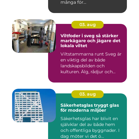
många för...
03. aug
Viltfoder i sveg så stärker
markägare och jägare det
lokala viltet
Viltstammarna runt Sveg är
en viktig del av både
landskapsbilden och
kulturen. Älg, rådjur och
annat...
03. aug
Säkerhetsglas tryggt glas
för moderna miljöer
Säkerhetsglas har blivit en
självklar del av både hem
och offentliga byggnader. I
dag möter vi det ö...