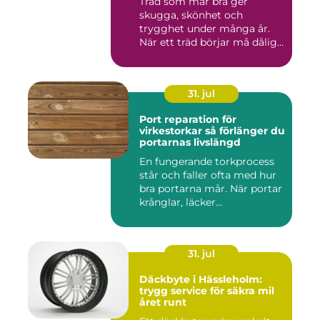
Träd som mår bra ger
skugga, skönhet och
trygghet under många år.
När ett träd börjar må dåligt
kan ...
31. jul
Port reparation för
virkestorkar så förlänger du
portarnas livslängd
En fungerande torkprocess
står och faller ofta med hur
bra portarna mår. När portar
krånglar, läcker...
31. jul
Däckbyte i Hässleholm:
trygg service för säkra mil
året runt