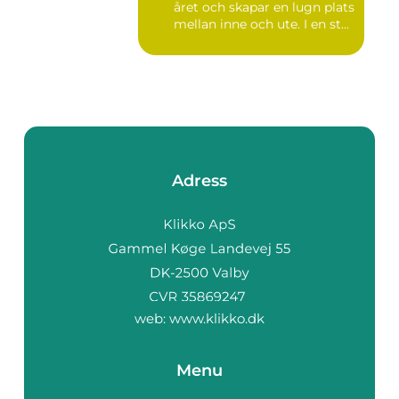
året och skapar en lugn plats
mellan inne och ute. I en st...
Adress
web:
www.klikko.dk
Menu