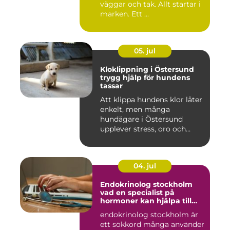
väggar och tak. Allt startar i
marken. Ett ...
05. jul
Kloklippning i Östersund
trygg hjälp för hundens
tassar
Att klippa hundens klor låter
enkelt, men många
hundägare i Östersund
upplever stress, oro och
iblan...
04. jul
Endokrinolog stockholm
vad en specialist på
hormoner kan hjälpa till
med
endokrinolog stockholm är
ett sökkord många använder