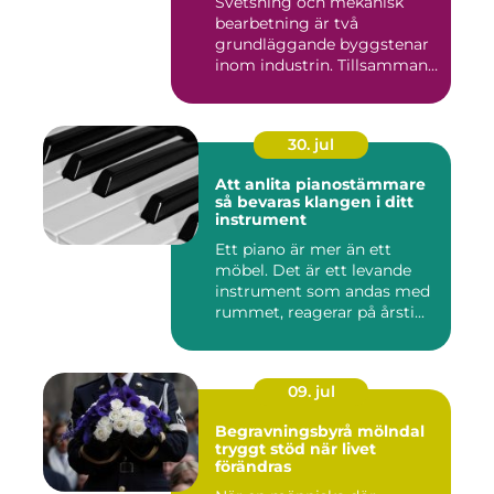
Svetsning och mekanisk
bearbetning är två
grundläggande byggstenar
inom industrin. Tillsammans
gör d...
30. jul
Att anlita pianostämmare
så bevaras klangen i ditt
instrument
Ett piano är mer än ett
möbel. Det är ett levande
instrument som andas med
rummet, reagerar på årsti...
09. jul
Begravningsbyrå mölndal
tryggt stöd när livet
förändras