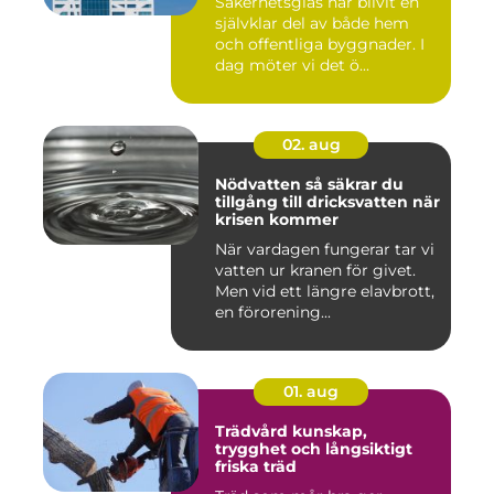
Säkerhetsglas har blivit en
självklar del av både hem
och offentliga byggnader. I
dag möter vi det ö...
02. aug
Nödvatten så säkrar du
tillgång till dricksvatten när
krisen kommer
När vardagen fungerar tar vi
vatten ur kranen för givet.
Men vid ett längre elavbrott,
en förorening...
01. aug
Trädvård kunskap,
trygghet och långsiktigt
friska träd