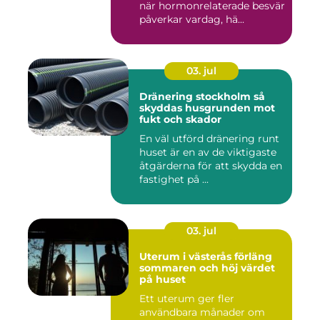
när hormonrelaterade besvär
påverkar vardag, hä...
03. jul
Dränering stockholm så
skyddas husgrunden mot
fukt och skador
En väl utförd dränering runt
huset är en av de viktigaste
åtgärderna för att skydda en
fastighet på ...
03. jul
Uterum i västerås förläng
sommaren och höj värdet
på huset
Ett uterum ger fler
användbara månader om