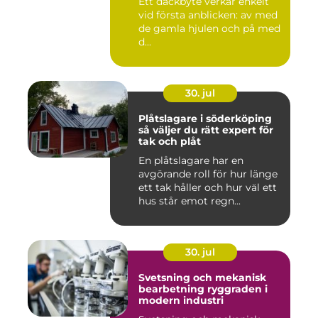
Ett däckbyte verkar enkelt
vid första anblicken: av med
de gamla hjulen och på med
d...
30. jul
Plåtslagare i söderköping
så väljer du rätt expert för
tak och plåt
En plåtslagare har en
avgörande roll för hur länge
ett tak håller och hur väl ett
hus står emot regn...
30. jul
Svetsning och mekanisk
bearbetning ryggraden i
modern industri