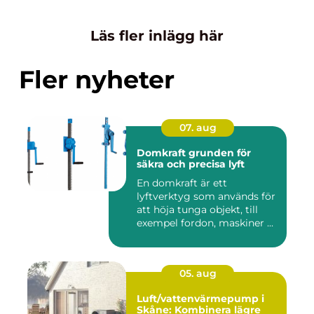
Läs fler inlägg här
Fler nyheter
07. aug
Domkraft grunden för
säkra och precisa lyft
En domkraft är ett
lyftverktyg som används för
att höja tunga objekt, till
exempel fordon, maskiner ...
05. aug
Luft/vattenvärmepump i
Skåne: Kombinera lägre