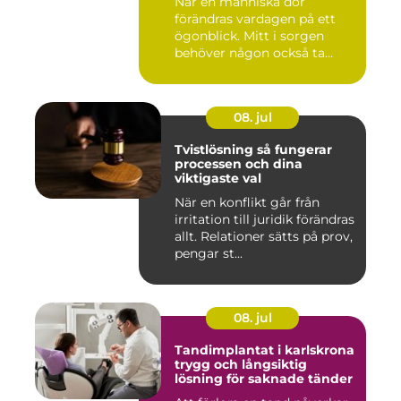
När en människa dör
förändras vardagen på ett
ögonblick. Mitt i sorgen
behöver någon också ta
ansvar...
08. jul
Tvistlösning så fungerar
processen och dina
viktigaste val
När en konflikt går från
irritation till juridik förändras
allt. Relationer sätts på prov,
pengar st...
08. jul
Tandimplantat i karlskrona
trygg och långsiktig
lösning för saknade tänder