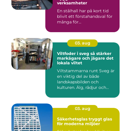
verksamheter
En stålhall har på kort tid
blivit ett förstahandsval för
många för...
03. aug
Viltfoder i sveg så stärker
markägare och jägare det
lokala viltet
Viltstammarna runt Sveg är
en viktig del av både
landskapsbilden och
kulturen. Älg, rådjur och
annat...
03. aug
Säkerhetsglas tryggt glas
för moderna miljöer