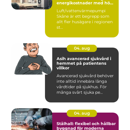
energikostnader med hög
komfort
Luft/vattenvärmepumpi
Skåne är ett begrepp som
allt fler husägare i regionen
st...
04. aug
Asih avancerad sjukvård i
hemmet på patientens
villkor
Avancerad sjukvård behöver
inte alltid innebära långa
vårdtider på sjukhus. För
många svårt sjuka pe...
04. aug
Stålhall: flexibel och hållbar
byggnad för moderna