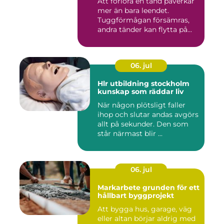
Att förlora en tand påverkar
mer än bara leendet.
Tuggförmågan försämras,
andra tänder kan flytta på...
06. jul
Hlr utbildning stockholm
kunskap som räddar liv
När någon plötsligt faller
ihop och slutar andas avgörs
allt på sekunder. Den som
står närmast blir ...
06. jul
Markarbete grunden för ett
hållbart byggprojekt
Att bygga hus, garage, väg
eller altan börjar aldrig med