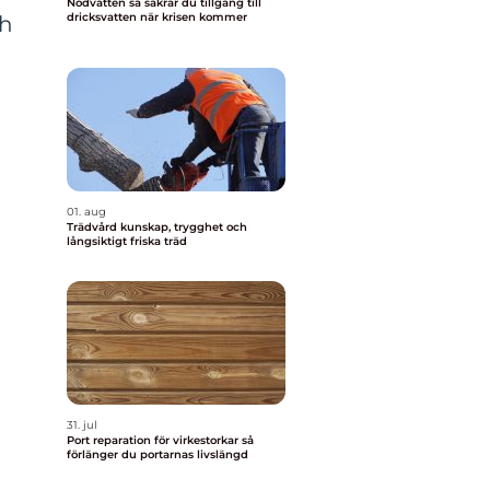
Nödvatten så säkrar du tillgång till
dricksvatten när krisen kommer
ch
01. aug
Trädvård kunskap, trygghet och
långsiktigt friska träd
31. jul
Port reparation för virkestorkar så
förlänger du portarnas livslängd