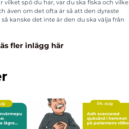
r vilket spö du har, var du ska fiska och vilk
ch även om det ofta är så att den dyraste
, så kanske det inte är den du ska välja från
äs fler inlägg här
er
aug
04. aug
tenvärmepu
Asih avancerad
e:
sjukvård i hemmet
a lägre
på patientens villko
stnader