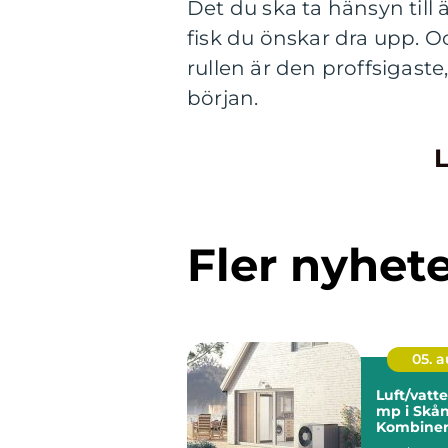
Det du ska ta hänsyn till ä
fisk du önskar dra upp. O
rullen är den proffsigaste
början.
L
Fler nyhet
05. 
Luft/vat
mp i Skån
Kombiner
energiko