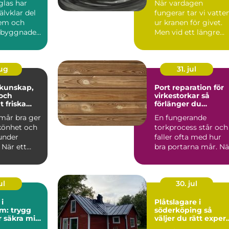
glas har
När vardagen
jälvklar del
fungerar tar vi vatte
em och
ur kranen för givet.
a byggnader.
Men vid ett längre
 vi det ö...
elavbrott, en
förorening...
aug
31. jul
Port reparation för
och
virkestorkar så
t friska
förlänger du
portarnas livslängd
mår bra ger
En fungerande
könhet och
torkprocess står och
under
faller ofta med hur
 När ett
bra portarna mår. Nä
r må dåligt
portar krånglar,
läcker...
ul
30. jul
i
Plåtslagare i
m: trygg
söderköping så
r säkra mil
väljer du rätt expert
för tak och plåt