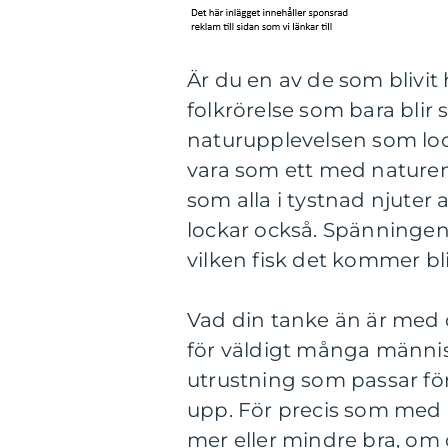
Är du en av de som blivit 
folkrörelse som bara blir 
naturupplevelsen som lo
vara som ett med naturen.
som alla i tystnad njuter
lockar också. Spänningen a
vilken fisk det kommer bli
Vad din tanke än är med di
för väldigt många människ
utrustning som passar fö
upp. För precis som med a
mer eller mindre bra, om d