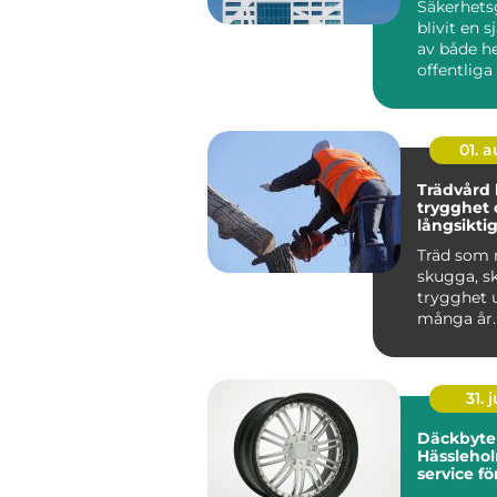
Säkerhets
blivit en s
av både h
offentlig
I dag möter
01. 
Trädvård kunskap,
trygghet 
långsiktig
träd
Träd som 
skugga, s
trygghet 
många år.
träd börja
kan ...
31. j
Däckbyte 
Hässlehol
service fö
året runt