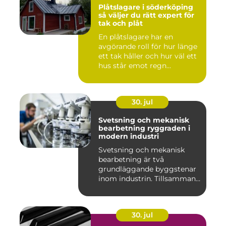
Plåtslagare i söderköping
så väljer du rätt expert för
tak och plåt
En plåtslagare har en
avgörande roll för hur länge
ett tak håller och hur väl ett
hus står emot regn...
30. jul
Svetsning och mekanisk
bearbetning ryggraden i
modern industri
Svetsning och mekanisk
bearbetning är två
grundläggande byggstenar
inom industrin. Tillsammans
gör d...
30. jul