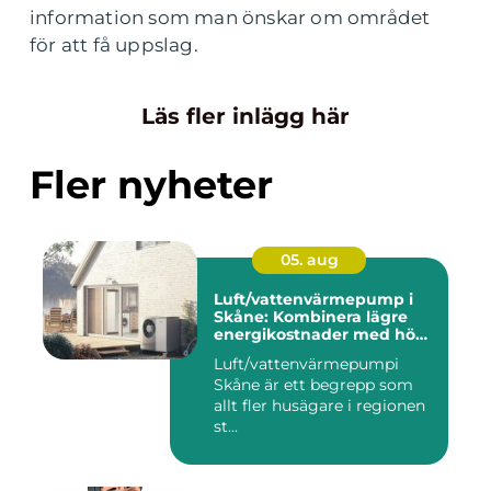
information som man önskar om området
för att få uppslag.
Läs fler inlägg här
Fler nyheter
05. aug
Luft/vattenvärmepump i
Skåne: Kombinera lägre
energikostnader med hög
komfort
Luft/vattenvärmepumpi
Skåne är ett begrepp som
allt fler husägare i regionen
st...