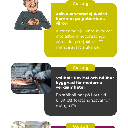
04. aug
Asih avancerad sjukvård i
hemmet på patientens
villkor
Avancerad sjukvård behöver
inte alltid innebära långa
vårdtider på sjukhus. För
många svårt sjuka pe...
04. aug
Stålhall: flexibel och hållbar
byggnad för moderna
verksamheter
En stålhall har på kort tid
blivit ett förstahandsval för
många för...
03. aug