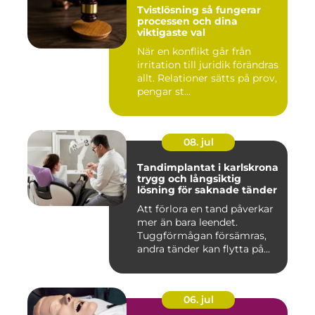
Tvistlösning så fungerar
processen och dina
viktigaste val
När en konflikt går från
irritation till juridik förändras
allt. Relationer sätts på prov,
pengar st...
08. jul
Tandimplantat i karlskrona
trygg och långsiktig
lösning för saknade tänder
Att förlora en tand påverkar
mer än bara leendet.
Tuggförmågan försämras,
andra tänder kan flytta på...
06. jul