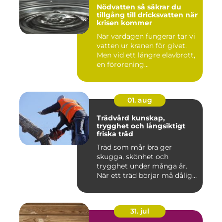
Nödvatten så säkrar du
tillgång till dricksvatten när
krisen kommer
När vardagen fungerar tar vi
vatten ur kranen för givet.
Men vid ett längre elavbrott,
en förorening...
01. aug
Trädvård kunskap,
trygghet och långsiktigt
friska träd
Träd som mår bra ger
skugga, skönhet och
trygghet under många år.
När ett träd börjar må dåligt
kan ...
31. jul