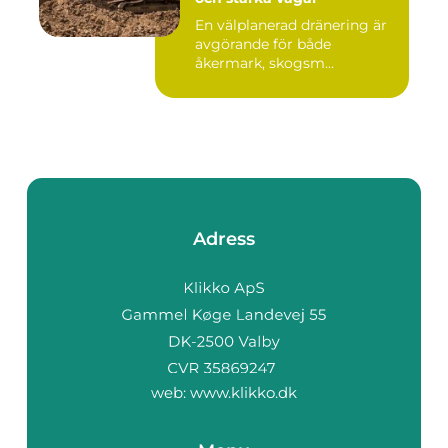
En välplanerad dränering är
avgörande för både
åkermark, skogsm...
Adress
web:
www.klikko.dk