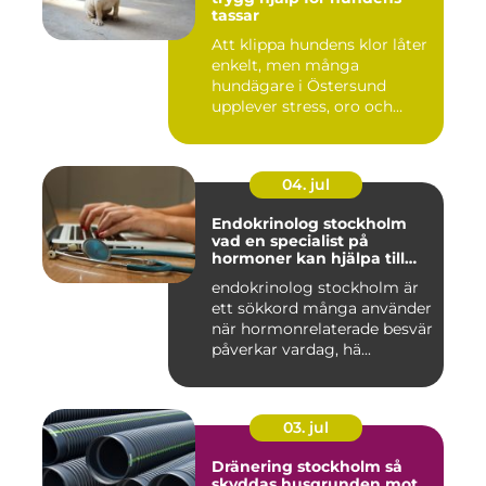
tassar
Att klippa hundens klor låter
enkelt, men många
hundägare i Östersund
upplever stress, oro och
iblan...
04. jul
Endokrinolog stockholm
vad en specialist på
hormoner kan hjälpa till
med
endokrinolog stockholm är
ett sökkord många använder
när hormonrelaterade besvär
påverkar vardag, hä...
03. jul
Dränering stockholm så
skyddas husgrunden mot