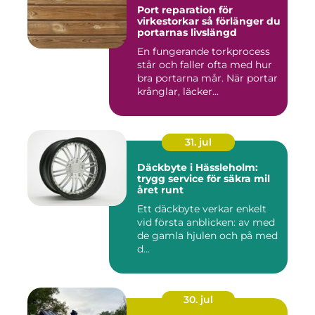
Port reparation för
virkestorkar så förlänger du
portarnas livslängd
En fungerande torkprocess
står och faller ofta med hur
bra portarna mår. När portar
krånglar, läcker...
31. jul
Däckbyte i Hässleholm:
trygg service för säkra mil
året runt
Ett däckbyte verkar enkelt
vid första anblicken: av med
de gamla hjulen och på med
d...
30. jul