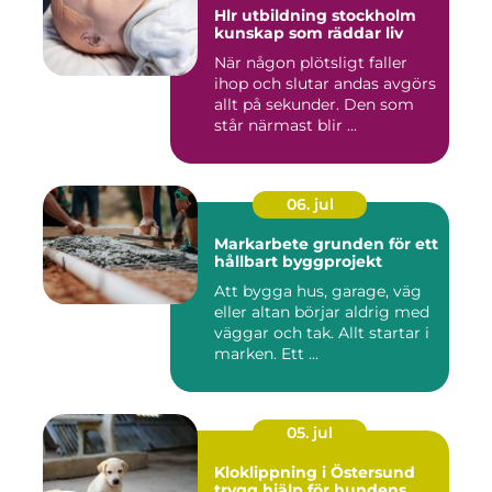
Hlr utbildning stockholm
kunskap som räddar liv
När någon plötsligt faller
ihop och slutar andas avgörs
allt på sekunder. Den som
står närmast blir ...
06. jul
Markarbete grunden för ett
hållbart byggprojekt
Att bygga hus, garage, väg
eller altan börjar aldrig med
väggar och tak. Allt startar i
marken. Ett ...
05. jul
Kloklippning i Östersund
trygg hjälp för hundens