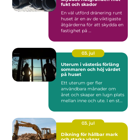
fukt och skador
En väl utförd dränering runt
huset är en av de viktigaste
åtgärderna för att skydda en
fastighet på ...
03. jul
Uterum i västerås förläng
sommaren och höj värdet
på huset
Ett uterum ger fler
användbara månader om
året och skapar en lugn plats
mellan inne och ute. I en st...
03. jul
Dikning för hållbar mark
och starka vägar