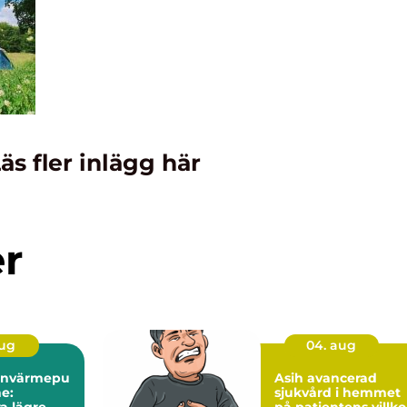
äs fler inlägg här
er
aug
04. aug
tenvärmepu
Asih avancerad
e:
sjukvård i hemmet
a lägre
på patientens villko