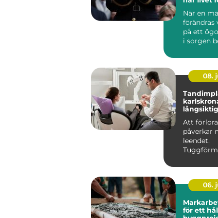
När en mä
förändras
på ett ögo
i sorgen 
någon ock
ansvar...
08. j
Tandimpla
karlskrona trygg 
långsiktig
saknade 
Att förlor
påverkar 
leendet.
Tuggförm
försämras
tänder kan 
06. j
Markarbete gru
för ett hå
byggproj