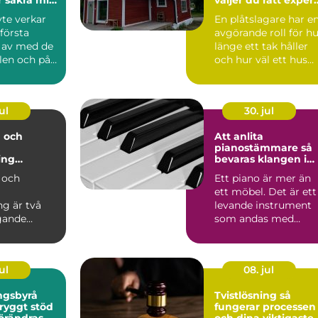
för tak och plåt
yte verkar
En plåtslagare har e
 första
avgörande roll för h
: av med de
länge ett tak håller
len och på
och hur väl ett hus
står emot regn...
ul
30. jul
 och
Att anlita
pianostämmare så
ing
bevaras klangen i
n i modern
ditt instrument
 och
Ett piano är mer än
ett möbel. Det är ett
ng är två
levande instrument
gande
som andas med
ar inom
rummet, reagerar på
årsti...
s gör d...
ul
08. jul
ngsbyrå
Tvistlösning så
fungerar processen
förändras
och dina viktigaste