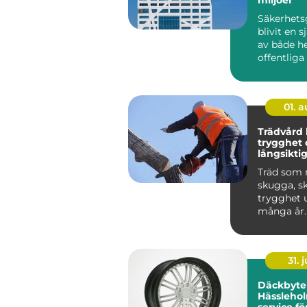
Säkerhets
blivit en s
av både h
offentlig
I dag möter
01. 
Trädvård kunskap,
trygghet 
långsiktig
träd
Träd som 
skugga, s
trygghet 
många år.
träd börja
kan ...
31. j
Däckbyte 
Hässlehol
service fö