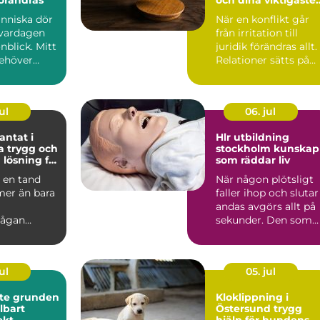
val
nniska dör
När en konflikt går
 vardagen
från irritation till
nblick. Mitt
juridik förändras allt.
behöver
Relationer sätts på
så ta
prov, pengar st...
ul
06. jul
ntat i
Hlr utbildning
och
stockholm kunskap
 lösning för
som räddar liv
tänder
a en tand
När någon plötsligt
mer än bara
faller ihop och slutar
andas avgörs allt på
ågan
sekunder. Den som
, andra
står närmast blir ...
flytta på...
ul
05. jul
nden
Kloklippning i
llbart
Östersund trygg
ekt
hjälp för hundens