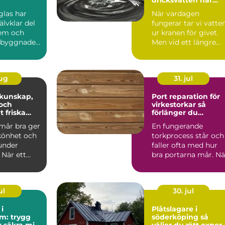
krisen kommer
glas har
När vardagen
jälvklar del
fungerar tar vi vatte
em och
ur kranen för givet.
a byggnader.
Men vid ett längre
 vi det ö...
elavbrott, en
förorening...
aug
31. jul
Port reparation för
och
virkestorkar så
t friska
förlänger du
portarnas livslängd
mår bra ger
En fungerande
könhet och
torkprocess står och
under
faller ofta med hur
 När ett
bra portarna mår. Nä
r må dåligt
portar krånglar,
läcker...
ul
30. jul
i
Plåtslagare i
m: trygg
söderköping så
r säkra mil
väljer du rätt expert