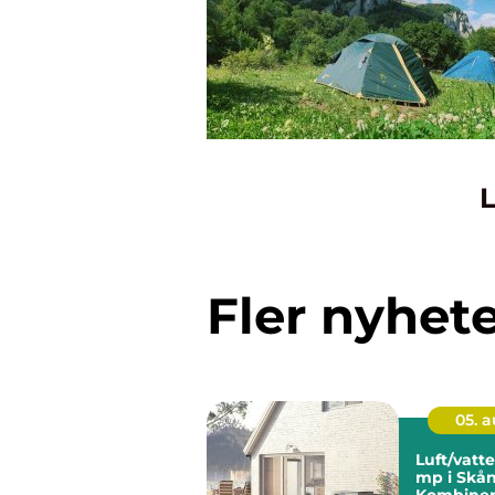
L
Fler nyhet
05. 
Luft/vat
mp i Skån
Kombiner