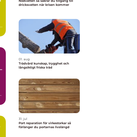
Nödvatten så säkrar du tillgång till
dricksvatten när krisen kommer
01. aug
Trädvård kunskap, trygghet och
långsiktigt friska träd
la
31. jul
Port reparation för virkestorkar så
förlänger du portarnas livslängd