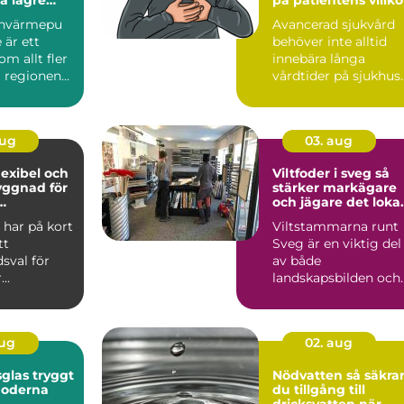
stnader
envärmepu
Avancerad sjukvård
komfort
 är ett
behöver inte alltid
m allt fler
innebära långa
i regionen
vårdtider på sjukhus.
För många svårt
sjuka pe...
aug
03. aug
flexibel och
Viltfoder i sveg så
yggnad för
stärker markägare
och jägare det loka
eter
viltet
l har på kort
Viltstammarna runt
tt
Sveg är en viktig del
sval för
av både
..
landskapsbilden och
kulturen. Älg, rådjur
och annat...
aug
02. aug
 tryggt
Nödvatten så säkrar
moderna
du tillgång till
dricksvatten när