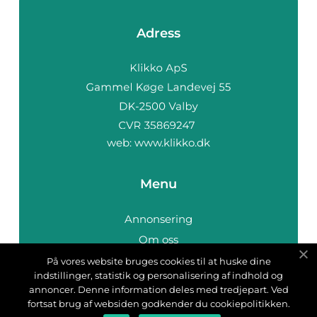
Adress
web:
www.klikko.dk
Menu
Annonsering
Om oss
Cookies
På vores website bruges cookies til at huske dine
indstillinger, statistik og personalisering af indhold og
Kontakta oss
annoncer. Denne information deles med tredjepart. Ved
Sitemap
fortsat brug af websiden godkender du cookiepolitikken.